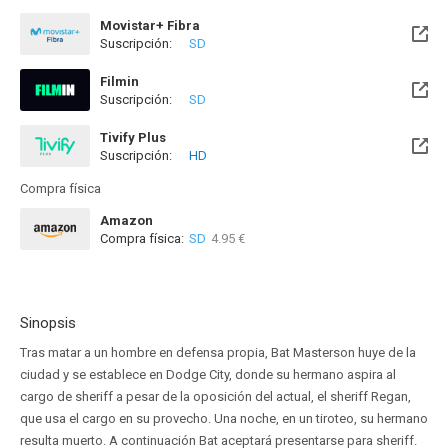
Movistar+ Fibra
Suscripción:
SD
Disponible hasta el Sab, 08 Ago 2026 (Queda 1 día)
Filmin
Suscripción:
SD
Disponible hasta el Mié, 31 Dic 2031 (Quedan 5 años)
Tivify Plus
Suscripción:
HD
Disponible hasta el Vie, 07 Ago 2026 (Queda 1 día)
Compra física
Amazon
Compra física:
SD
4.95 €
Sinopsis
Tras matar a un hombre en defensa propia, Bat Masterson huye de la
ciudad y se establece en Dodge City, donde su hermano aspira al
cargo de sheriff a pesar de la oposición del actual, el sheriff Regan,
que usa el cargo en su provecho. Una noche, en un tiroteo, su hermano
resulta muerto. A continuación Bat aceptará presentarse para sheriff.