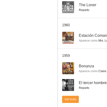
--
The Loner
Reparto
Alfred Hitchcock presenta: El retrato de Jocelyn
1960
6.0
5.0
Estación Coma
Aparece como
Mrs. 
1959
9.0
Bonanza
Aparece como
Claire
El mayor espectáculo del mundo
--
El tercer hombre
5.0
Reparto
Ver todo