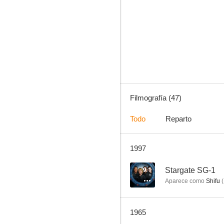
Bonanza
7.5
Filmografía (47)
Todo
Reparto
1997
Tom and Jerry
7.0
9.1
Stargate SG-1
Aparece como
Shifu
(
1965