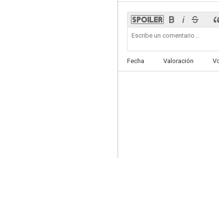
Estación Comanche
Fecha
Valoración
V
--
The Rawhide Trail
--