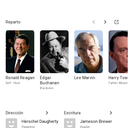
Reparto
Ronald Reagan
Edgar
Lee Marvin
Harry To
Buchanan
Self - Host
Father Moore
Buckskin
Dirección
Escritura
Herschel Daugherty
Jameson Brewer
Director
Guión