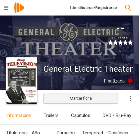
Identificarse/Registrarse
--
Sin valorar
General Electric Theater
Finalizada
Marcar ficha
Información
Trailers
Capítulos
DVD / Blu-Ray
Título original
Año
Duración
Temporadas
Clasificación por edades