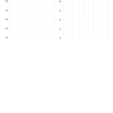
???
8
???
6
???
4
???
2
???
0