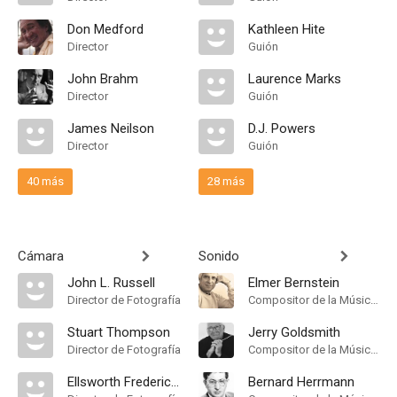
Don Medford
Kathleen Hite
Director
Guión
John Brahm
Laurence Marks
Director
Guión
James Neilson
D.J. Powers
Director
Guión
40 más
28 más
Cámara
Sonido
John L. Russell
Elmer Bernstein
Director de Fotografía
Compositor de la Música Original
Stuart Thompson
Jerry Goldsmith
Director de Fotografía
Compositor de la Música Original
Ellsworth Fredericks
Bernard Herrmann