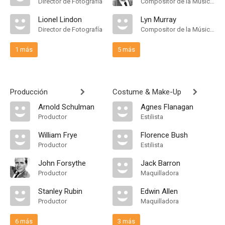
Director de Fotografía
Compositor de la Música Original
Lionel Lindon
Lyn Murray
Director de Fotografía
Compositor de la Música Original
1 más
5 más
Producción
Costume & Make-Up
Arnold Schulman
Agnes Flanagan
Productor
Estilista
William Frye
Florence Bush
Productor
Estilista
John Forsythe
Jack Barron
Productor
Maquilladora
Stanley Rubin
Edwin Allen
Productor
Maquilladora
6 más
3 más