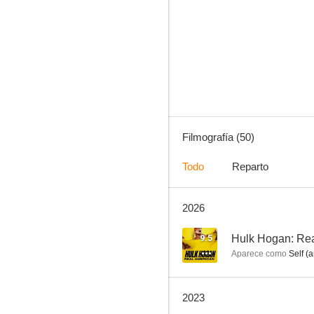
Hulk Hogan: Real American
8.7
Filmografía (50)
Todo
Reparto
2026
Tupac: Resurrection
8.3
9.5
Hulk Hogan: Re
Aparece como
Self (a
2023