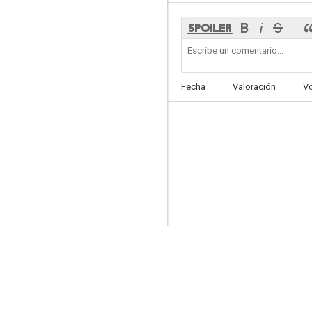
The House I Live In
Fecha
Valoración
V
5.8
Crack: Cocaína, corrupción y conspiración
--