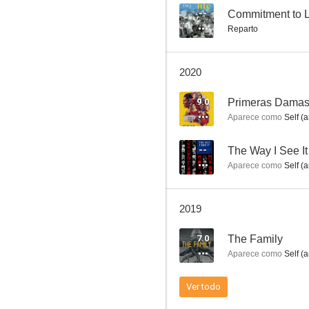
--
Commitment to L
Reparto
Jennie
2020
7.5
9.0
Primeras Dama
Aparece como
Self (a
--
The Way I See It
Aparece como
Self (a
2019
Pásame con Roger Stone
7.0
The Family
7.0
Aparece como
Self (a
Ver todo