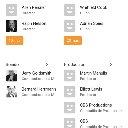
Allen Reisner
Whitfield Cook
Director
Guión
Ralph Nelson
Adrian Spies
Director
Guión
10 más
20 más
Sonido
Producción
Jerry Goldsmith
Martin Manulis
Compositor de la Música Original
Productor
Bernard Herrmann
Elliott Lewis
Compositor de la Música Original
Productor
CBS Productions
Compañía de Produccion
CBS
Compañía de Produccion