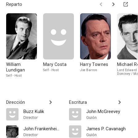
Reparto
William
Mary Costa
Harry Townes
Michael R
Lundigan
Self - Host
Joe Barron
Lord Edward
Dominey / Ma
Self - Host
General Von
Raggenstein
Dirección
Escritura
Buzz Kulik
John McGreevey
Director
Guión
John Frankenheimer
James P. Cavanagh
Director
Guión