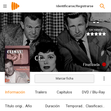
Identificarse/Registrarse
--
Sin valorar
Climax!
Finalizada
Marcar ficha
Información
Trailers
Capítulos
DVD / Blu-Ray
Título original
Año
Duración
Temporadas
Clasificación por edades