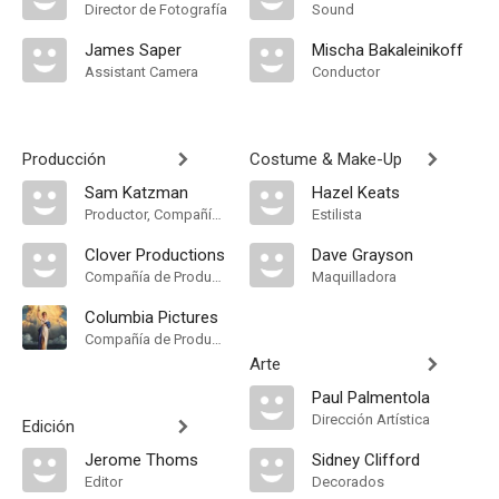
Director de Fotografía
Sound
James Saper
Mischa Bakaleinikoff
Assistant Camera
Conductor
Producción
Costume & Make-Up
Sam Katzman
Hazel Keats
Productor, Compañía de Produccion
Estilista
Clover Productions
Dave Grayson
Compañía de Produccion
Maquilladora
Columbia Pictures
Compañía de Produccion
Arte
Paul Palmentola
Dirección Artística
Edición
Jerome Thoms
Sidney Clifford
Editor
Decorados