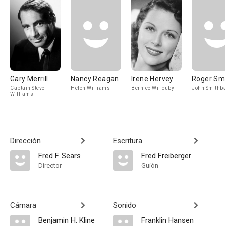
Gary Merrill
Nancy Reagan
Irene Hervey
Roger Sm
Captain Steve
Helen Williams
Bernice Willouby
John Smithb
Williams
Dirección
Escritura
Fred F. Sears
Fred Freiberger
Director
Guión
Cámara
Sonido
Benjamin H. Kline
Franklin Hansen