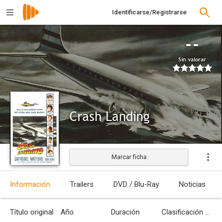
Identificarse/Registrarse
--
Sin valorar
Crash Landing
Marcar ficha
Estrenada
Información
Trailers
DVD / Blu-Ray
Noticias
Título original
Año
Duración
Clasificación por edades