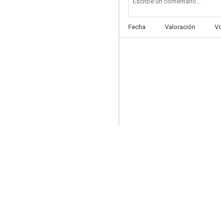
Fecha
Valoración
V
Aeropuerto 75
--
Harper Valley P.T.A.
--