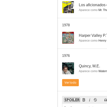
--
Los aficionados
Aparece como
Mr. Th
Perry Mason
1978
6.8
--
Harper Valley P.
Aparece como
Henry 
1976
--
Quincy, M.E.
Aparece como
Water
Mientras Nueva York duerme
Ver todo
5.1