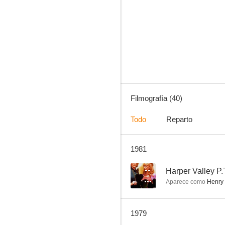
El túnel del tiempo
7.8
Filmografía (40)
Todo
Reparto
1981
Perdidos en el espacio
7.5
--
Harper Valley P.
Aparece como
Henry 
1979