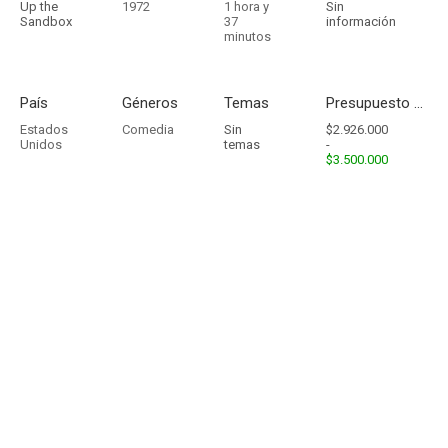
Up the
1972
1 hora y
Sin
Sandbox
37
información
minutos
País
Géneros
Temas
Presupuesto - Ingresos
Estados
Comedia
Sin
$2.926.000
Unidos
temas
-
$3.500.000