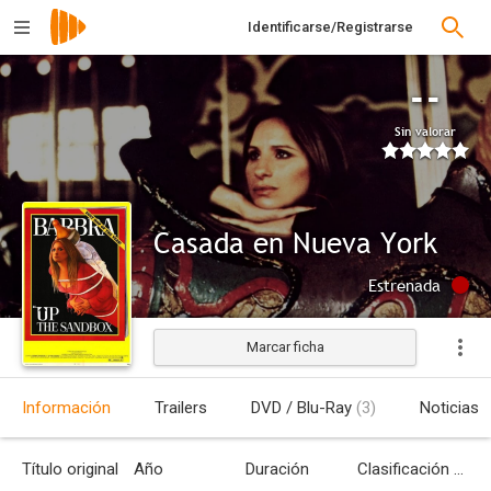
Identificarse/Registrarse
--
Sin valorar
Casada en Nueva York
Estrenada
Marcar ficha
Información
Trailers
DVD / Blu-Ray
(3)
Noticias
Título original
Año
Duración
Clasificación por edades