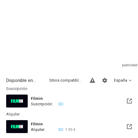
Disponible en...
Sitios compatibles
España
Suscripción
Filmin
Suscripción:
SD
Disponible hasta el Vie, 14 Ago 2026 (Quedan 6 días)
Alquiler
Filmin
Alquiler:
SD
1.95 €
Disponible hasta el Vie, 14 Ago 2026 (Quedan 6 días)