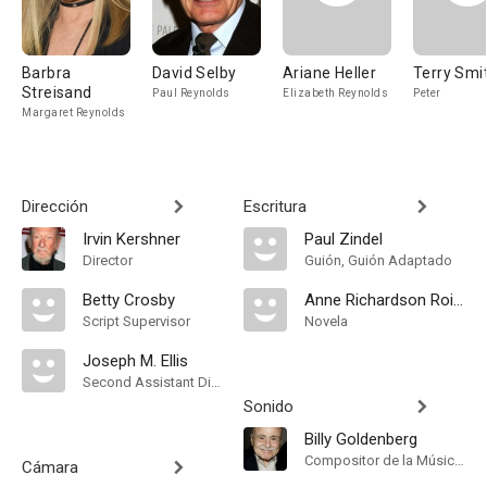
Barbra
David Selby
Ariane Heller
Terry Smi
Streisand
Paul Reynolds
Elizabeth Reynolds
Peter
Margaret Reynolds
Dirección
Escritura
Irvin Kershner
Paul Zindel
Director
Guión, Guión Adaptado
Betty Crosby
Anne Richardson Roiphe
Script Supervisor
Novela
Joseph M. Ellis
Second Assistant Director
Sonido
Billy Goldenberg
Compositor de la Música Original, Música
Cámara