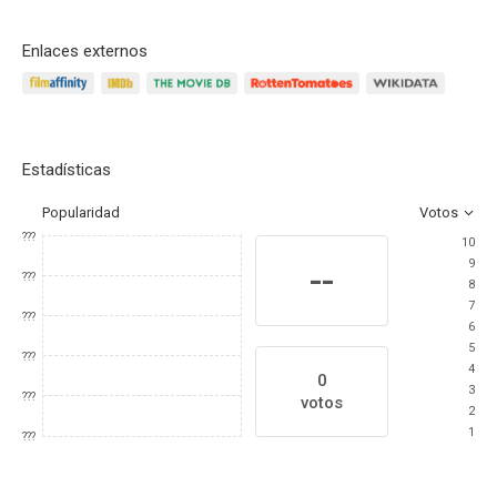
Enlaces externos
Estadísticas
Popularidad
Votos
???
10
9
--
???
8
7
???
6
5
???
4
0
3
???
votos
2
1
???