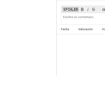
Rocky V
Fecha
Valoración
V
6.1
Survivor
8.5