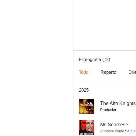
El lobo de Wall Street
7.7
Filmografía (72)
Todo
Reparto
Dir
2025
Creed II: La leyenda de Rocky
7.4
6.6
The Alto Knights
Productor
--
Mr. Scorsese
Aparece como
Self
(
4