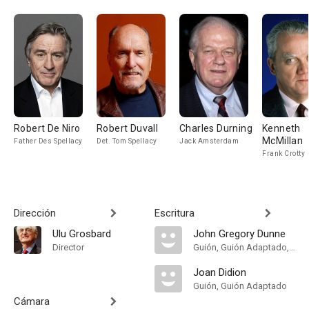
Robert De Niro
Robert Duvall
Charles Durning
Kenneth
McMillan
Father Des Spellacy
Det. Tom Spellacy
Jack Amsterdam
Frank Crotty
Dirección
Escritura
Ulu Grosbard
John Gregory Dunne
Director
Guión, Guión Adaptado, Novela
Joan Didion
Guión, Guión Adaptado
Cámara