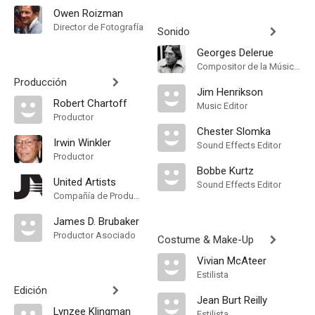
Owen Roizman
Director de Fotografía
Sonido
Georges Delerue
Compositor de la Música Original
Producción
Jim Henrikson
Robert Chartoff
Music Editor
Productor
Chester Slomka
Irwin Winkler
Sound Effects Editor
Productor
Bobbe Kurtz
United Artists
Sound Effects Editor
Compañía de Produccion
James D. Brubaker
Productor Asociado
Costume & Make-Up
Vivian McAteer
Estilista
Edición
Jean Burt Reilly
Lynzee Klingman
Estilista