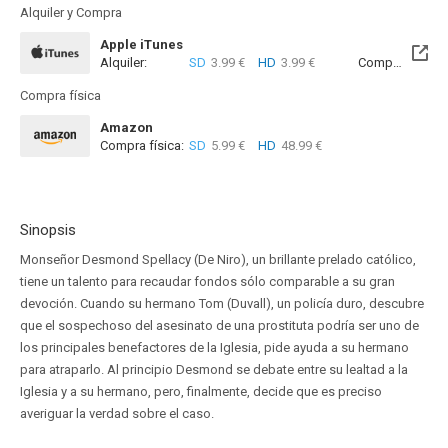
Alquiler y Compra
Apple iTunes
Alquiler:
SD
3.99 €
HD
3.99 €
Compra:
SD
6
Compra física
Amazon
Compra física:
SD
5.99 €
HD
48.99 €
Sinopsis
Monseñor Desmond Spellacy (De Niro), un brillante prelado católico,
tiene un talento para recaudar fondos sólo comparable a su gran
devoción. Cuando su hermano Tom (Duvall), un policía duro, descubre
que el sospechoso del asesinato de una prostituta podría ser uno de
los principales benefactores de la Iglesia, pide ayuda a su hermano
para atraparlo. Al principio Desmond se debate entre su lealtad a la
Iglesia y a su hermano, pero, finalmente, decide que es preciso
averiguar la verdad sobre el caso.