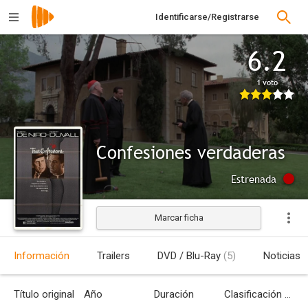
Identificarse/Registrarse
6.2
1 voto
Confesiones verdaderas
Estrenada
Marcar ficha
Información
Trailers
DVD / Blu-Ray
(5)
Noticias
Título original
Año
Duración
Clasificación por edades