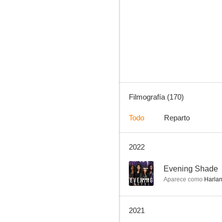
Padre de familia
7.4
Filmografía (170)
Todo
Reparto
2022
Tootsie
10
--
Evening Shade
Aparece como
Harlan
2021