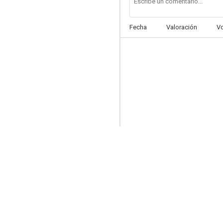
Fecha
Valoración
V
El gran Chaparral
7.8
Rescue Me: Equipo de Rescate
7.5