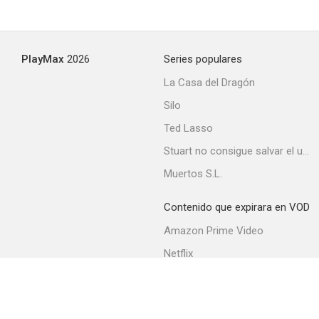
Detective con medias de seda
PlayMax
2026
Series populares
--
La Casa del Dragón
Silo
Ted Lasso
Stuart no consigue salvar el universo
Muertos S.L.
Contenido que expirara en VOD
Broadway: Beyond the Golden Age
Amazon Prime Video
--
Netflix
Filmin
Movistar+