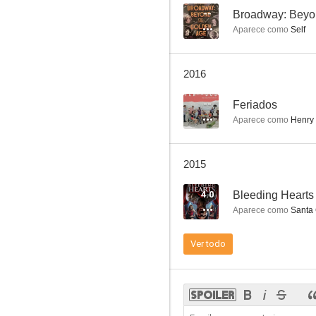
--
Broadway: Beyo
Aparece como
Self
Cybill
2016
9.0
--
Feriados
Aparece como
Henry 
2015
4.0
Bleeding Hearts
Aparece como
Santa 
El abogado
Ver todo
8.7