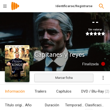
Identificarse/Registrarse
--
Sin valorar
Capitanes y reyes
Finalizada
Marcar ficha
Información
Trailers
Capítulos
DVD / Blu-Ray
(2)
Título original
Año
Duración
Temporadas
Clasificación por edades