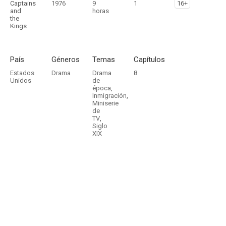
Captains
1976
9
1
16+
and
horas
the
Kings
País
Géneros
Temas
Capítulos
Estados
Drama
Drama
8
Unidos
de
época
,
Inmigración
,
Miniserie
de
TV
,
Siglo
XIX