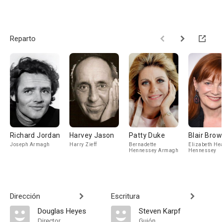
Reparto
Richard Jordan
Harvey Jason
Patty Duke
Blair Bro
Joseph Armagh
Harry Zieff
Bernadette
Elizabeth He
Hennessey Armagh
Hennessey
Dirección
Escritura
Douglas Heyes
Steven Karpf
Director
Guión