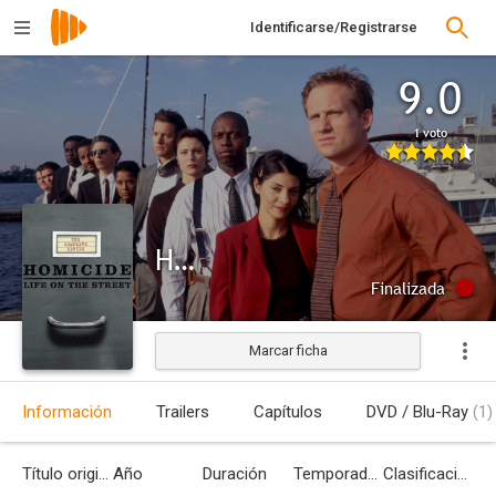
Identificarse/Registrarse
9.0
1 voto
Homicidio
Finalizada
Marcar ficha
Información
Trailers
Capítulos
DVD / Blu-Ray
(1)
Título original
Año
Duración
Temporadas
Clasificación por edades