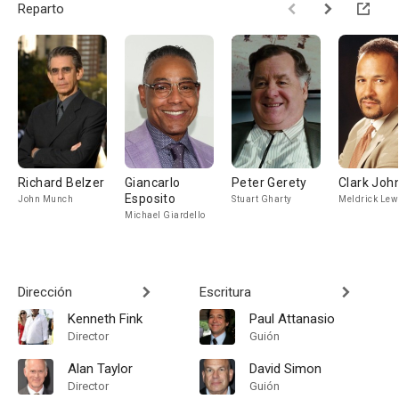
Reparto
Richard Belzer
Giancarlo
Peter Gerety
Clark Joh
Esposito
John Munch
Stuart Gharty
Meldrick Lew
Michael Giardello
Dirección
Escritura
Kenneth Fink
Paul Attanasio
Director
Guión
Alan Taylor
David Simon
Director
Guión