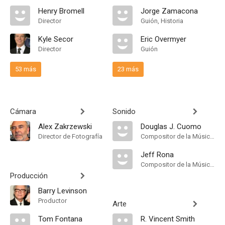
Henry Bromell
Jorge Zamacona
Director
Guión, Historia
Kyle Secor
Eric Overmyer
Director
Guión
53 más
23 más
Cámara
Sonido
Alex Zakrzewski
Douglas J. Cuomo
Director de Fotografía
Compositor de la Música Original
Jeff Rona
Compositor de la Música Original
Producción
Barry Levinson
Productor
Arte
Tom Fontana
R. Vincent Smith