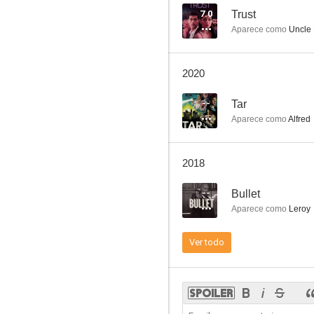
7.0
Trust
Aparece como
Uncle
Blow
2020
7.2
--
Tar
Aparece como
Alfred
2018
--
Bullet
Aparece como
Leroy
Todo en un día
Ver todo
6.5