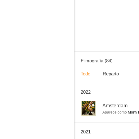
Embrujadas
8.5
Filmografía (84)
Todo
Reparto
2022
Último aviso
7.9
6.9
Ámsterdam
Aparece como
Morty
2021