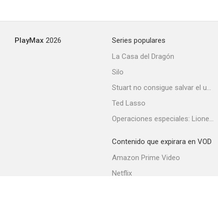
Desperate But Not Serious
PlayMax
2026
Series populares
--
La Casa del Dragón
Silo
Stuart no consigue salvar el universo
Ted Lasso
Operaciones especiales: Lioness
Contenido que expirara en VOD
Beastie Boys: Video Anthology
Amazon Prime Video
--
Netflix
Filmin
Movistar+