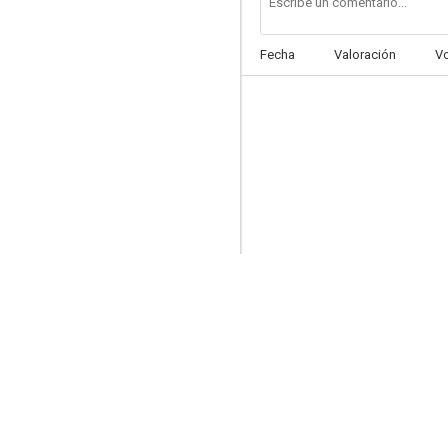
Fecha
Valoración
V
Máximo riesgo
7.9
Nuevos policías
7.5