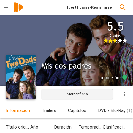
Identificarse/Registrarse
5.5
2 votos
Mis dos padres
En emisión
Marcar ficha
Información
Trailers
Capítulos
DVD / Blu-Ray
(1)
Título original
Año
Duración
Temporadas
Clasificación por edades