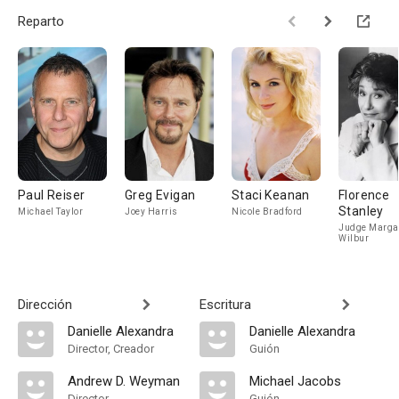
Reparto
Paul Reiser
Greg Evigan
Staci Keanan
Florence
Stanley
Michael Taylor
Joey Harris
Nicole Bradford
Judge Marga
Wilbur
Dirección
Escritura
Danielle Alexandra
Danielle Alexandra
Director, Creador
Guión
Andrew D. Weyman
Michael Jacobs
Director
Guión