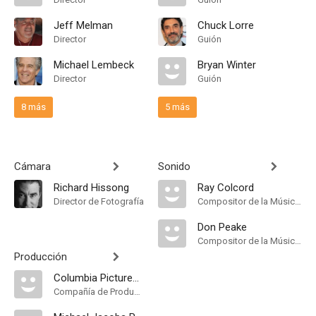
Jeff Melman
Chuck Lorre
Director
Guión
Michael Lembeck
Bryan Winter
Director
Guión
8 más
5 más
Cámara
Sonido
Richard Hissong
Ray Colcord
Director de Fotografía
Compositor de la Música Original
Don Peake
Compositor de la Música Original
Producción
Columbia Pictures Television
Compañía de Produccion