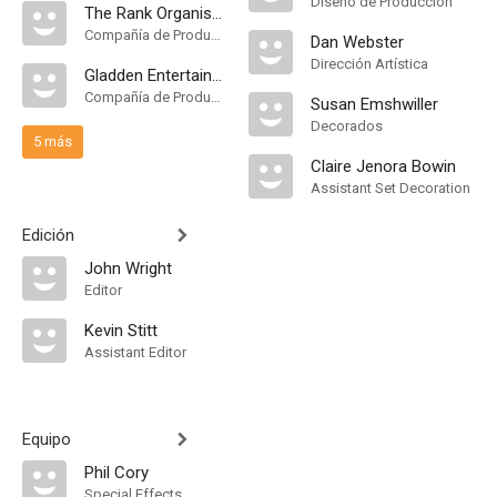
Diseño de Producción
The Rank Organisation
Compañía de Produccion
Dan Webster
Dirección Artística
Gladden Entertainment
Compañía de Produccion
Susan Emshwiller
Decorados
5 más
Claire Jenora Bowin
Assistant Set Decoration
Edición
John Wright
Editor
Kevin Stitt
Assistant Editor
Equipo
Phil Cory
Special Effects