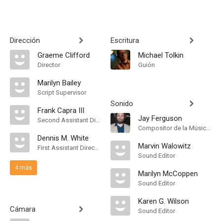
Dirección
Escritura
Graeme Clifford
Michael Tolkin
Director
Guión
Marilyn Bailey
Script Supervisor
Sonido
Frank Capra III
Jay Ferguson
Second Assistant Director
Compositor de la Música Original
Dennis M. White
Marvin Walowitz
First Assistant Director
Sound Editor
4 más
Marilyn McCoppen
Sound Editor
Karen G. Wilson
Cámara
Sound Editor