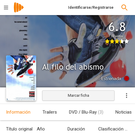
Identificarse/Registrarse
6.8
10 votos
Al filo del abismo
Estrenada
Marcar ficha
Información
Trailers
DVD / Blu-Ray
(3)
Noticias
Título original
Año
Duración
Clasificación por edades