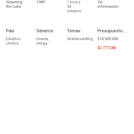
Gleaming
1989
1 hora y
Sin
the Cube
44
información
minutos
País
Géneros
Temas
Presupuesto - Ingresos
Estados
Drama
,
Skateboarding
$10.000.000
Unidos
Intriga
-
$2.777.280