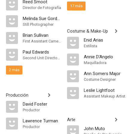
Reed Smoot
17 más
Director de Fotografía
Melinda Sue Gordon
Still Photographer
Costume & Make-Up
Brian Sullivan
Enid Arias
First Assistant Camera
Estilista
Paul Edwards
Annie D'Angelo
Second Unit Director of Photography
Maquilladora
2 más
Ann Somers Major
Costume Designer
Leslie Lightfoot
Producción
Assistant Makeup Artist
David Foster
Productor
Arte
Lawrence Turman
Productor
John Muto