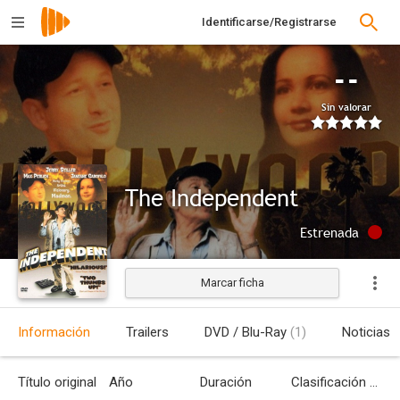
Identificarse/Registrarse
--
Sin valorar
The Independent
Estrenada
Marcar ficha
Información
Trailers
DVD / Blu-Ray
(1)
Noticias
Título original
Año
Duración
Clasificación por edades