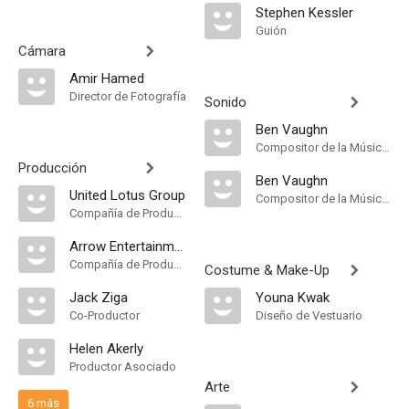
Stephen Kessler
Guión
Cámara
Amir Hamed
Director de Fotografía
Sonido
Ben Vaughn
Compositor de la Música Original
Producción
Ben Vaughn
United Lotus Group
Compositor de la Música Original
Compañía de Produccion
Arrow Entertainment
Compañía de Produccion
Costume & Make-Up
Jack Ziga
Youna Kwak
Co-Productor
Diseño de Vestuario
Helen Akerly
Productor Asociado
Arte
6 más