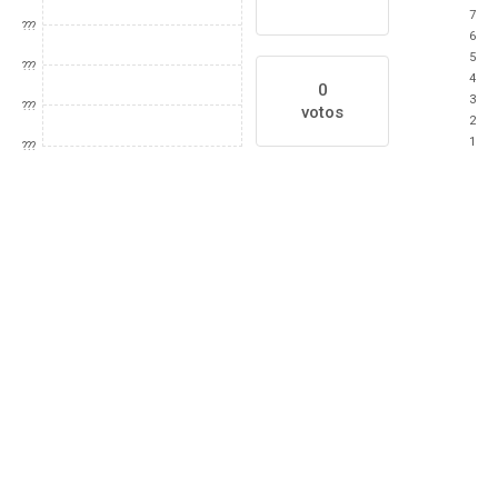
7
???
6
5
???
4
0
3
???
votos
2
1
???