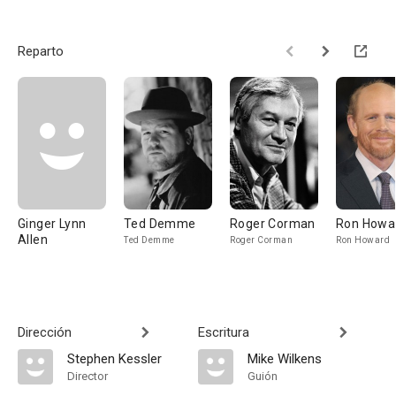
Reparto
Ginger Lynn
Ted Demme
Roger Corman
Ron Howa
Allen
Ted Demme
Roger Corman
Ron Howard
Dirección
Escritura
Stephen Kessler
Mike Wilkens
Director
Guión