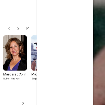
Margaret Colin
Max Perlich
Miriam
Helen Hanf
Margolyes
Robyn Graves
Eugene
Molly
Gina