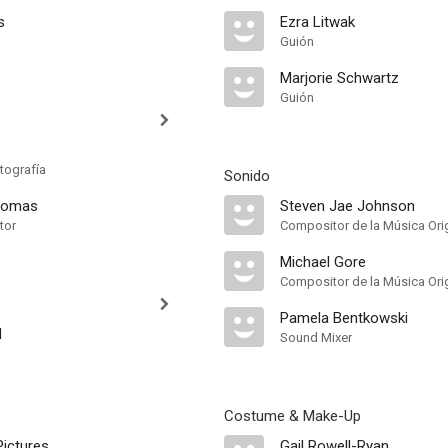
s
Ezra Litwak
Guión
Marjorie Schwartz
Guión
tografía
Sonido
Thomas
Steven Jae Johnson
tor
Compositor de la Música Orig
Michael Gore
Compositor de la Música Orig
Pamela Bentkowski
d
Sound Mixer
Costume & Make-Up
ictures
Gail Rowell-Ryan