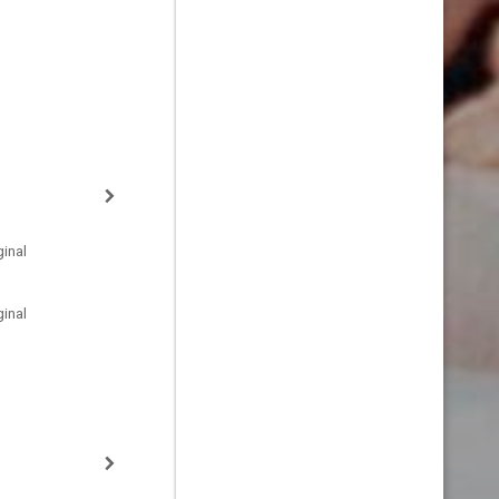
inal
inal