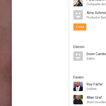
Compañía de 
Arne Schmid
Productor Eje
1 más
Edición
Donn Cambe
Editor
Equipo
Roy Farfel
Dobles
Allan Graf
Stunt Coordin