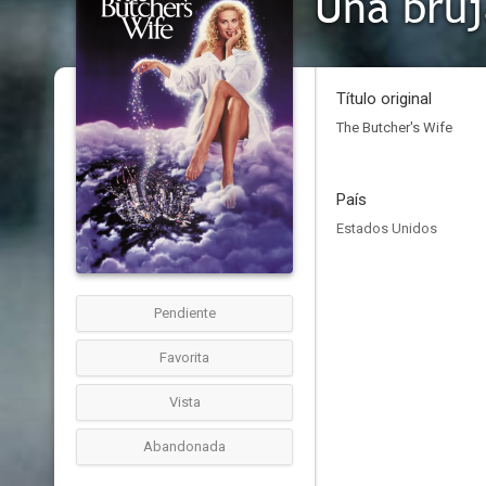
Una bruj
Título original
The Butcher's Wife
País
Estados Unidos
Pendiente
Favorita
Vista
Abandonada