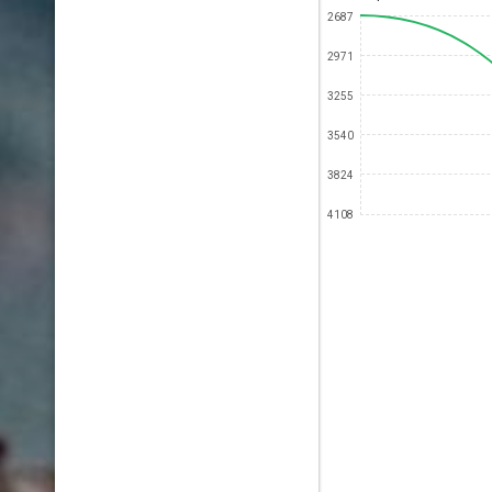
2687
2971
3255
3540
3824
4108