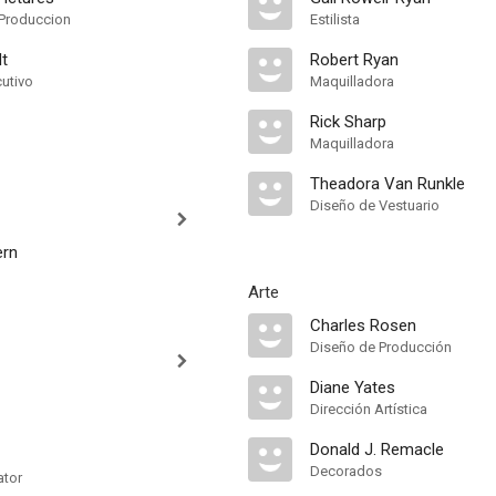
Produccion
Estilista
t
Robert Ryan
cutivo
Maquilladora
Rick Sharp
Maquilladora
Theadora Van Runkle
Diseño de Vestuario
rn
Arte
Charles Rosen
Diseño de Producción
Diane Yates
Dirección Artística
Donald J. Remacle
Decorados
ator