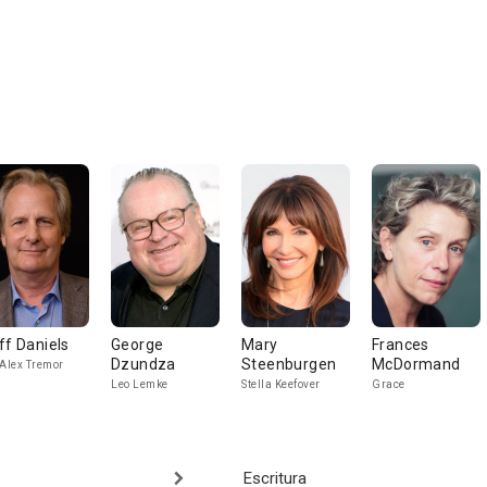
ff Daniels
George
Mary
Frances
Dzundza
Steenburgen
McDormand
 Alex Tremor
Leo Lemke
Stella Keefover
Grace
Escritura