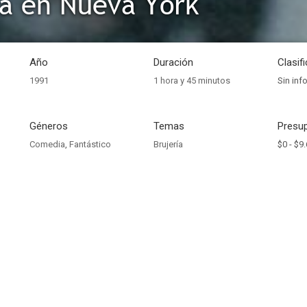
a en Nueva York
Año
Duración
Clasif
1991
1 hora y 45 minutos
Sin inf
Géneros
Temas
Presup
Comedia
,
Fantástico
Brujería
$0 -
$9.