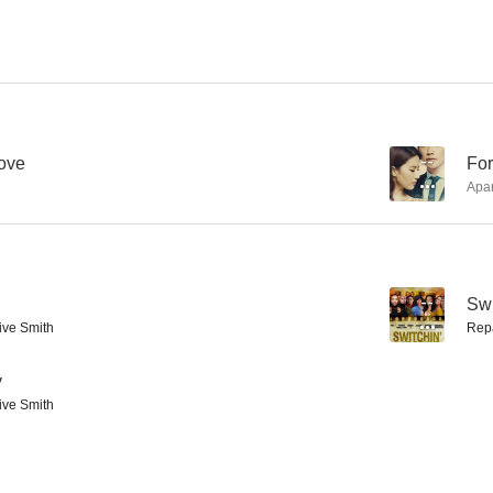
Dos caraduras y un plan
Martin
La noche y l
ove
--
For
Apa
--
Swi
ive Smith
Rep
y
ive Smith