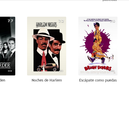
7.7
7.2
7.0
rden
Noches de Harlem
Escápate como puedas
--
--
--