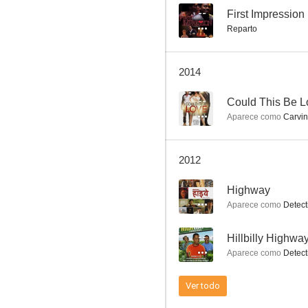
--
First Impression
Reparto
Living Single
2014
--
--
Could This Be L
Aparece como
Carvin
2012
--
Highway
Aparece como
Detect
Nasty Boys
--
Hillbilly Highwa
Aparece como
Detect
Ver todo