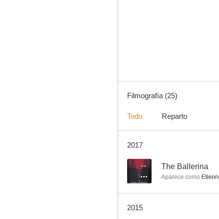
Triunfo amargo
--
Filmografía (25)
Todo
Reparto
2017
Highway
--
--
The Ballerina
Aparece como
Etienn
2015