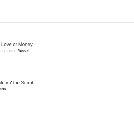
a ciudad
Mira quién habla
Nasty Boys
 Love or Money
rece como
Russell
tchin' the Script
arto