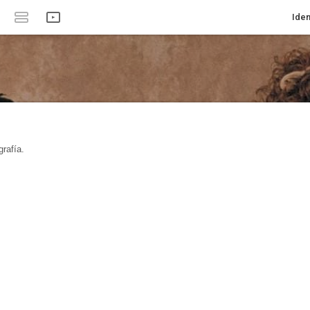
Iden
rafía.