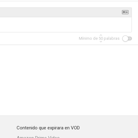
Mínimo de
50
palabras
Contenido que expirara en VOD