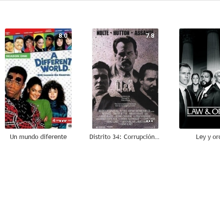
8.0
7.8
Un mundo diferente
Distrito 34: Corrupción total
Ley y o
5.1
--