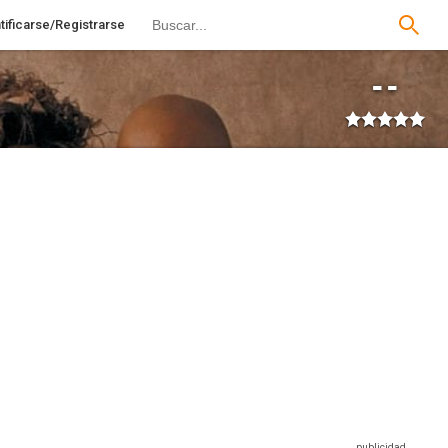
tificarse/Registrarse
--