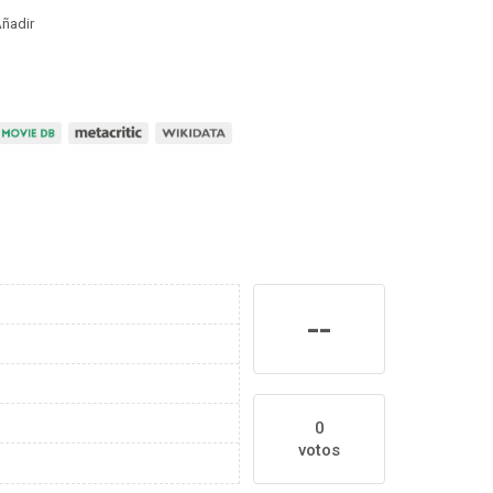
ñadir
--
0
votos