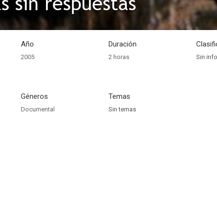
s sin respuestas
Año
Duración
Clasif
2005
2 horas
Sin inf
Géneros
Temas
Documental
Sin temas