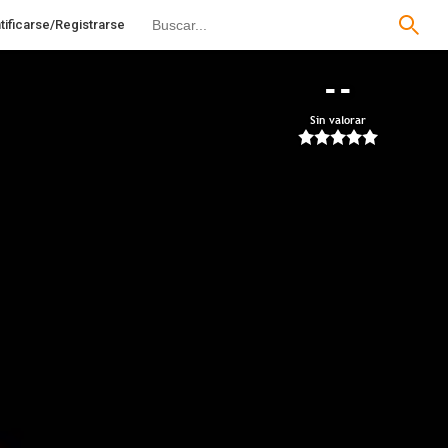
tificarse/Registrarse
--
Sin valorar