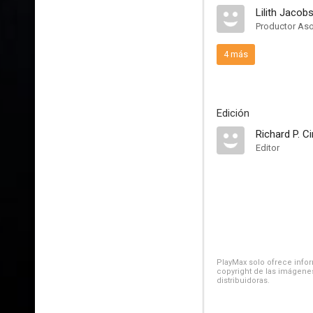
Lilith Jacob
Productor As
4 más
Edición
Richard P. Ci
Editor
PlayMax solo ofrece inform
copyright de las imágenes
distribuidoras.