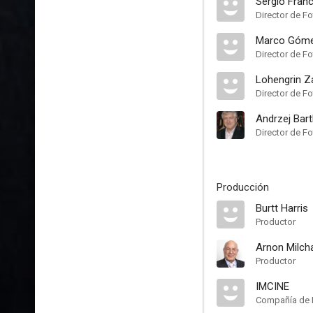
Sergio Fran
Director de Fo
Marco Góm
Director de Fo
Lohengrin Z
Director de Fo
Andrzej Bar
Director de Fo
Producción
Burtt Harris
Productor
Arnon Milch
Productor
IMCINE
Compañía de 