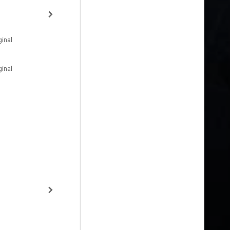
inal
inal