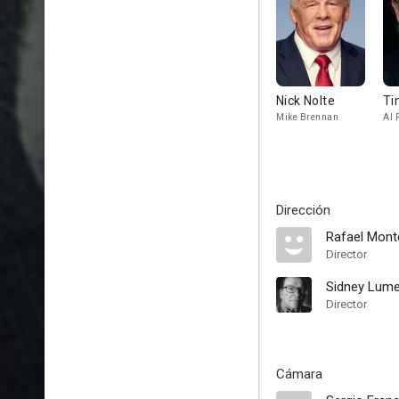
Nick Nolte
Ti
Mike Brennan
Al 
Dirección
Rafael Mont
Director
Sidney Lume
Director
Cámara