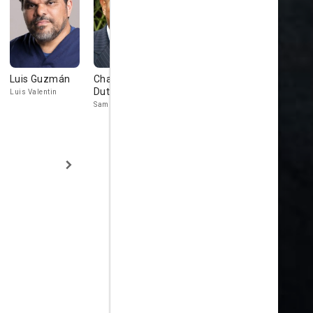
Luis Guzmán
Charles S.
Jenny Lumet
Paul Calde
Dutton
Luis Valentin
Nancy Bosch
Roger Montalv
Sam Chapman