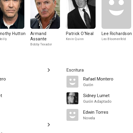
mothy Hutton
Armand
Patrick O'Neal
Lee Richardson
Assante
Reilly
Kevin Quinn
Leo Bloomenfeld
Bobby Texador
Escritura
ero
Rafael Montero
Guión
t
Sidney Lumet
Guión Adaptado
Edwin Torres
Novela