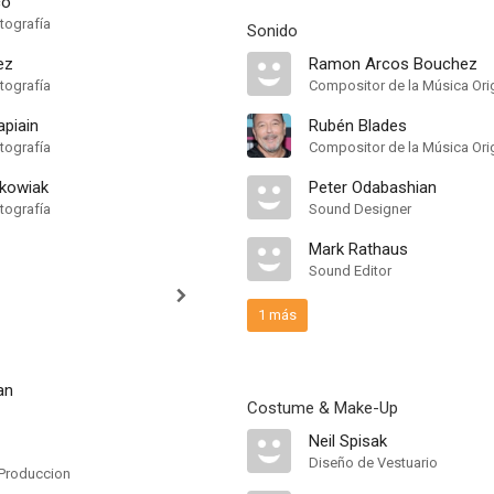
co
tografía
Sonido
ez
Ramon Arcos Bouchez
tografía
Compositor de la Música Orig
apiain
Rubén Blades
tografía
Compositor de la Música Orig
tkowiak
Peter Odabashian
tografía
Sound Designer
Mark Rathaus
Sound Editor
1 más
an
Costume & Make-Up
Neil Spisak
Diseño de Vestuario
Produccion