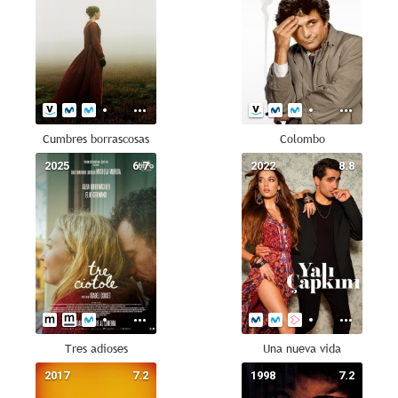
Cumbres borrascosas
Colombo
2025
6.7
2022
8.8
Tres adioses
Una nueva vida
2017
7.2
1998
7.2