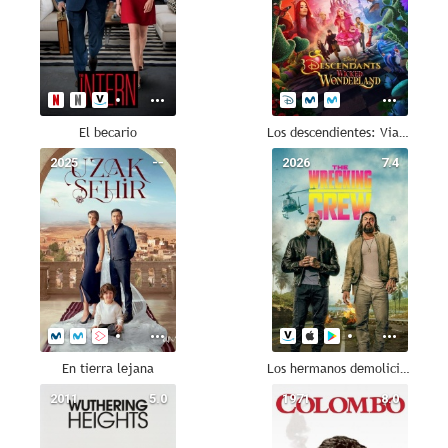
El becario
Los descendientes: Viaje al mundo oscuro
2025
--
2026
7.4
En tierra lejana
Los hermanos demolición
2011
5.0
1971
8.0