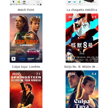
Match Point
La chaqueta metálica
2026
6.2
2025
6.5
Culpa tuya: Londres
Kaiju No. 8: Misión de reconocimiento
2025
7.1
2024
5.4