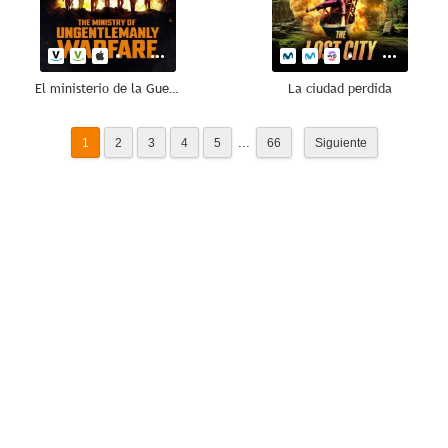
El ministerio de la Guerra Sucia
La ciudad perdida
...
1
2
3
4
5
66
Siguiente