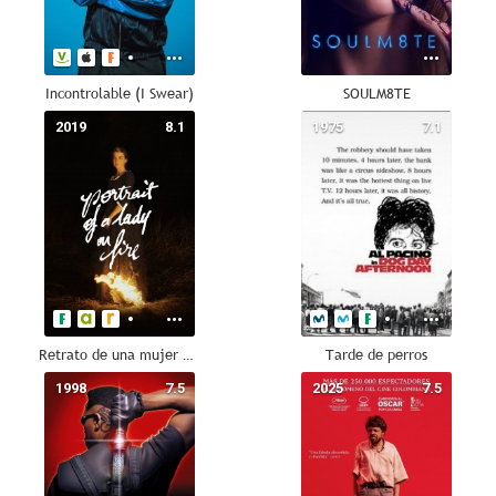
Incontrolable (I Swear)
SOULM8TE
2019
8.1
1975
7.1
Retrato de una mujer en llamas
Tarde de perros
1998
7.5
2025
7.5