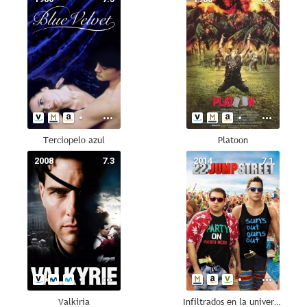
Terciopelo azul
Platoon
2008
7.3
2014
7.1
Valkiria
Infiltrados en la universidad