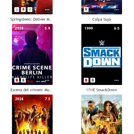
Springsteen: Deliver Me From Nowhere
Culpa tuya
2024
5.9
1999
6.5
Escena del crimen: Muerte nocturna en Berlín
WWE SmackDown
2024
7.3
2022
6.9