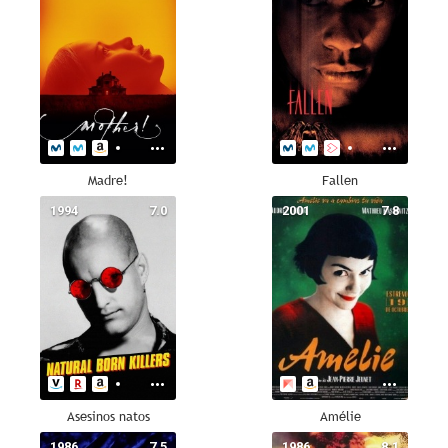
Madre!
Fallen
1994
7.0
2001
7.8
Asesinos natos
Amélie
1986
7.5
1986
8.1