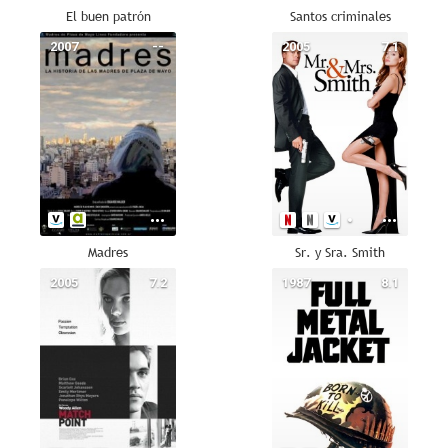
El buen patrón
Santos criminales
2007
--
2005
7.1
Madres
Sr. y Sra. Smith
2005
7.2
1987
8.1