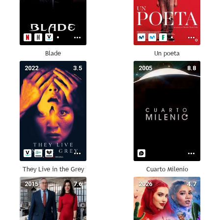
Blade
Un poeta
2022
3.5
2005
8.8
They Live in the Grey
Cuarto Milenio
2015
7.6
2026
4.7