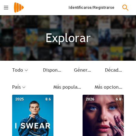
Identificarse/Registrarse
Explorar
Todo
Disponible
Género
Década
País
Más populares
Más opciones
2025
8.6
2026
6.8