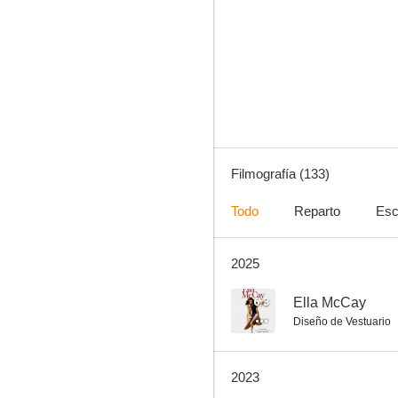
Las horas
7.7
Filmografía (133)
Todo
Reparto
Esc
2025
Mildred Pierce
7.3
6.3
Ella McCay
Diseño de Vestuario
2023