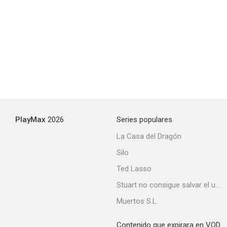
The Humans
6.5
PlayMax
2026
Series populares
La Casa del Dragón
Silo
Aventuras y desventuras de un yuppie en el campo
Ted Lasso
6.4
Stuart no consigue salvar el universo
Muertos S.L.
Contenido que expirara en VOD