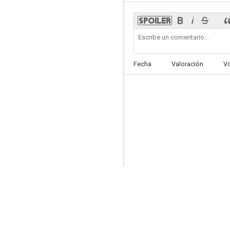
La duda
Fecha
Valoración
V
7.0
La víctima perfecta
6.8