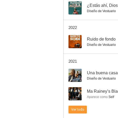
7.3
¿Estás ahí, Dios
Diseño de Vestuario
El talento de Mr. Ripley
2022
7.3
4.6
Ruido de fondo
Diseño de Vestuario
2021
8.5
Una buena casa
Diseño de Vestuario
Sabrina (y sus amores)
8.3
Ma Rainey’s Bla
7.1
Aparece como
Self
Ver todo