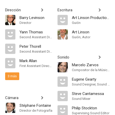
Dirección
Escritura
Barry Levinson
Art Linson Productions
Director
Guión
Yann Thomas
Art Linson
Second Assistant Director
Guión, Autor
Peter Thorell
Second Assistant Director
Sonido
Mark Allan
Marcelo Zarvos
First Assistant Director
Compositor de la Música Original
3 más
Eugene Gearty
Sound Designer, Sound Effects Editor
Steve Cantamessa
Cámara
Sound Mixer
Stéphane Fontaine
Philip Stockton
Director de Fotografía
Supervising Sound Editor