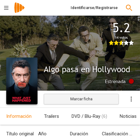
Identificarse/Registrarse
5.2
14 votos
Algo pasa en Hollywood
Estrenada
Marcar ficha
Información
Trailers
DVD / Blu-Ray
(6)
Noticias
Título original
Año
Duración
Clasificación por edades