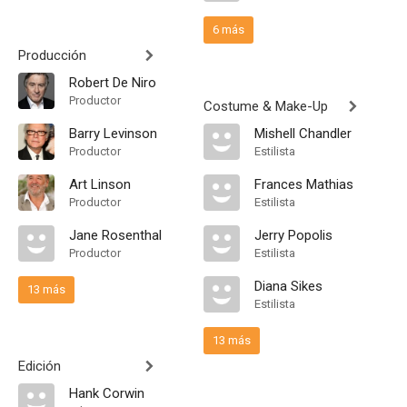
6 más
Producción
Robert De Niro
Productor
Costume & Make-Up
Barry Levinson
Mishell Chandler
Productor
Estilista
Art Linson
Frances Mathias
Productor
Estilista
Jane Rosenthal
Jerry Popolis
Productor
Estilista
Diana Sikes
13 más
Estilista
13 más
Edición
Hank Corwin