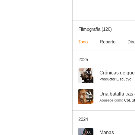
Filmografía (120)
Todo
Reparto
Dir
2025
21 gramos
6.6
7.8
Crónicas de gue
Productor Ejecutivo
7.3
Una batalla tras 
Aparece como
Col. S
2024
El juramento
7.0
Manas