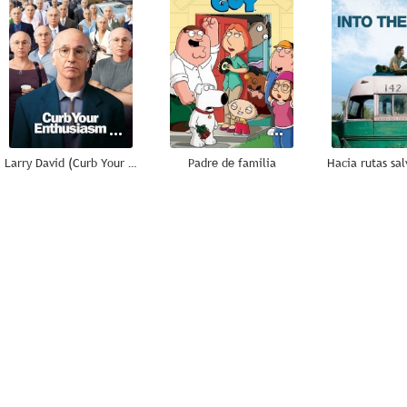
Larry David (Curb Your Enthusiasm)
Padre de familia
7.9
7.8
Yo soy Sam
The Game
7.3
7.1