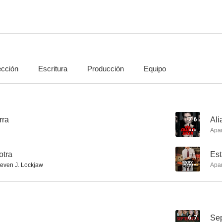
ección
Escritura
Producción
Equipo
Una batalla tras otra
La vida secreta de Walter Mitty
Angry Birds: L
6.6
6.6
rra
7.6
Ali
Apa
otra
--
Est
teven J. Lockjaw
Apa
Donde viven los monstruos
Licorice Pizza
La intérp
6.7
Sep