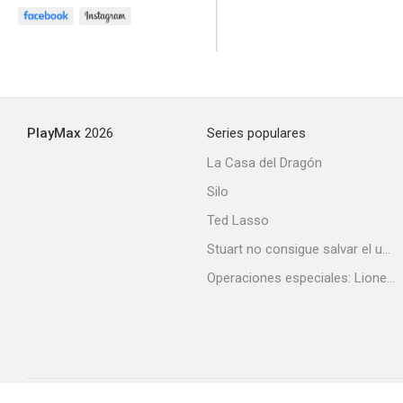
Val
7.0
PlayMax
2026
Series populares
La Casa del Dragón
Silo
Ted Lasso
Cruzando la oscuridad
Stuart no consigue salvar el universo
6.7
Operaciones especiales: Lioness