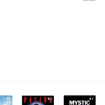
8.3
8.1
8.1