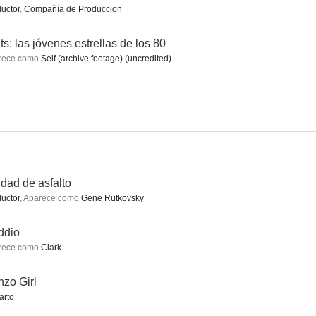
uctor
,
Compañía de Produccion
9.0
9.0
8.4
ts: las jóvenes estrellas de los 80
rece como
Self (archive footage) (uncredited)
Buscando a Debra Winger
The Larry Sanders Show
La casa de la pradera
7.9
7.9
7.8
dad de asfalto
uctor
,
Aparece como
Gene Rutkovsky
ddio
rece como
Clark
zo Girl
arto