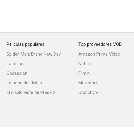
Todos los hombres del rey
Caza a la espía (Fair Game)
Giro al in
7.0
7.0
Peliculas populares
Top proveedores VOD
Spider-Man: Brand New Day
Amazon Prime Video
La odisea
Netflix
Obsession
Filmin
Juicio en Berlín
El juego del halcón
Daddi
La boca del diablo
Movistar+
6.3
6.3
El diablo viste de Prada 2
Crunchyroll