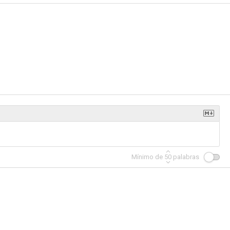
Colors: Colores de guerra
Hombres frente a frente
Crónicas de guerra
7.5
7.5
7.5
 montaje
Extraño vínculo de sangre
Bad Boys
7.1
7.0
7.0
Mínimo de
50
palabras