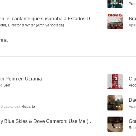
Prod
10
10
Bruce Springsteen, el cantante que susurraba a Estados Unidos
6.2
Bra
Actor, Director & Writer (Archive footage)
Apa
nna
Bruce Springsteen, el cantante que susurraba a Estados Unidos
Paul McCartney: Queenie Eye (Vídeo musical)
8.0
8.0
an Penn en Ucrania
3.9
Ciu
mo
Self
Prod
6.8
Da
20
capítulos
)
,
Reparto
Apa
Diplo feat. Johnny Blue Skies & Dove Cameron: Use Me (Brutal Hearts)
--
Gon
Rep