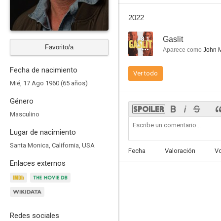
Gaslit
2022
7.6
8.1
Gaslit
Favorito/a
Aparece como
John M
Fecha de nacimiento
Ver todo
Mié, 17 Ago 1960 (65 años)
Género
Masculino
Alias Charlie Sheen
Lugar de nacimiento
7.4
Santa Monica, California, USA
Fecha
Valoración
V
Enlaces externos
Redes sociales