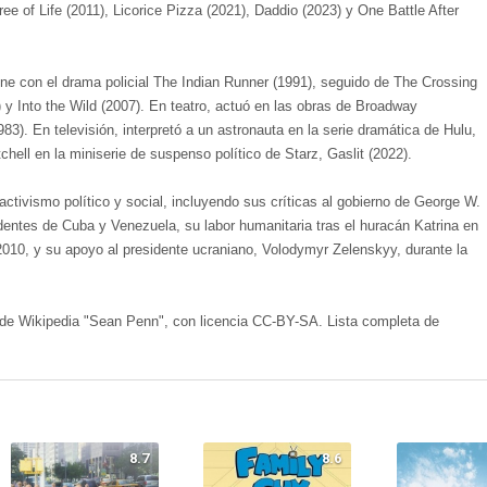
ee of Life (2011), Licorice Pizza (2021), Daddio (2023) y One Battle After
ne con el drama policial The Indian Runner (1991), seguido de The Crossing
 y Into the Wild (2007). En teatro, actuó en las obras de Broadway
83). En televisión, interpretó a un astronauta en la serie dramática de Hulu,
chell en la miniserie de suspenso político de Starz, Gaslit (2022).
ctivismo político y social, incluyendo sus críticas al gobierno de George W.
dentes de Cuba y Venezuela, su labor humanitaria tras el huracán Katrina en
 2010, y su apoyo al presidente ucraniano, Volodymyr Zelenskyy, durante la
lo de Wikipedia "Sean Penn", con licencia CC-BY-SA. Lista completa de
8.7
8.6