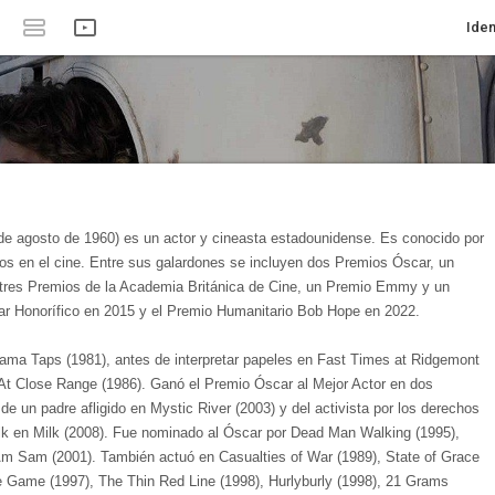
Iden
de agosto de 1960) es un actor y cineasta estadounidense. Es conocido por
os en el cine. Entre sus galardones se incluyen dos Premios Óscar, un
tres Premios de la Academia Británica de Cine, un Premio Emmy y un
r Honorífico en 2015 y el Premio Humanitario Bob Hope en 2022.
rama Taps (1981), antes de interpretar papeles en Fast Times at Ridgemont
At Close Range (1986). Ganó el Premio Óscar al Mejor Actor en dos
 de un padre afligido en Mystic River (2003) y del activista por los derechos
k en Milk (2008). Fue nominado al Óscar por Dead Man Walking (1995),
m Sam (2001). También actuó en Casualties of War (1989), State of Grace
he Game (1997), The Thin Red Line (1998), Hurlyburly (1998), 21 Grams