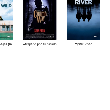
Hacia rutas salvajes (Into the Wild)
Atrapado por su pasado
Mystic River
7.7
7.5
7.4
Mi nombre es Harvey Milk
La delgada línea roja
Cómo ser John Malkovich
7.0
6.9
6.7