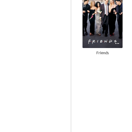
Friends
8.0
Dos hombres y medio
7.4