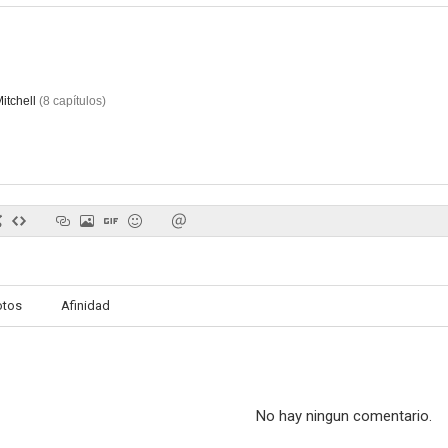
Woody Allen: El documental (American Masters)
Entre la razón y la locura
7.6
7.5
itchell
(
8
capítulos
)
Saturday Night Live
I'm Still Here
La magia del
7.3
7.1
otos
Afinidad
No hay ningun comentario.