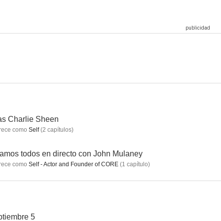
a película
Gangster Squad: Brigada de élite
Pena de muerte
6.4
6.3
6.1
as Charlie Sheen
rece como
Self
(
2
capítulos
)
amos todos en directo con John Mulaney
rece como
Self - Actor and Founder of CORE
(
1
capítulo
)
rete
Risky Business
Caza al asesino
tiembre 5