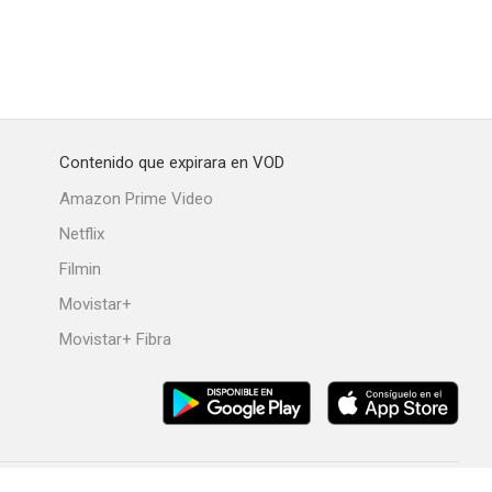
fierno
El clan de los irlandeses
Manas
6.8
6.8
6.7
Contenido que expirara en VOD
Amazon Prime Video
Netflix
Filmin
o
Corazones de hierro
Septiembre 5
Movistar+
6.2
6.1
6.0
Movistar+ Fibra