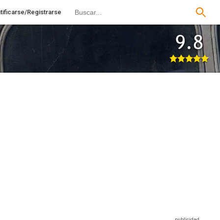
tificarse/Registrarse
9.8