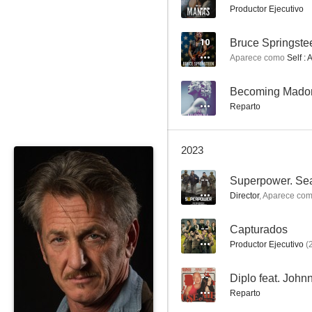
Productor Ejecutivo
5.6
10
Aparece como
Self : 
--
Becoming Mado
Reparto
2023
El árbol de la vida
8.1
--
Superpower. Se
Director
,
Aparece co
--
Capturados
Productor Ejecutivo
(
--
Reparto