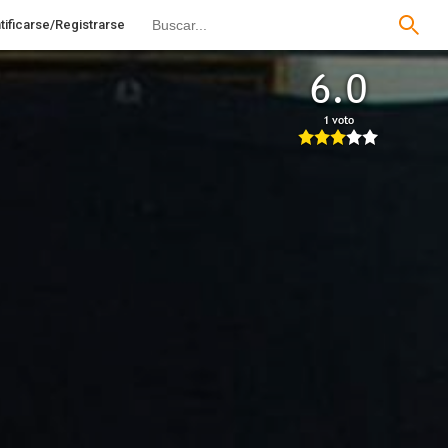
tificarse/Registrarse
6.0
1 voto