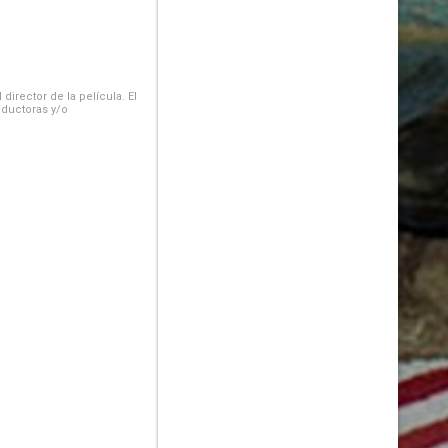
irector de la película. El
oductoras y/o