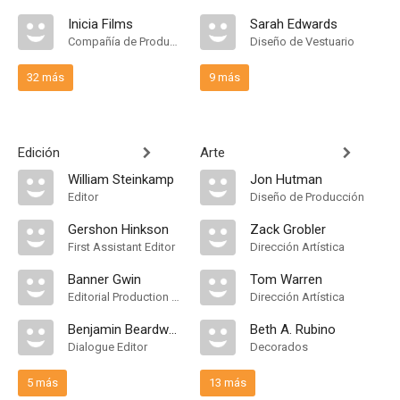
Inicia Films
Sarah Edwards
Compañía de Produccion
Diseño de Vestuario
32 más
9 más
Edición
Arte
William Steinkamp
Jon Hutman
Editor
Diseño de Producción
Gershon Hinkson
Zack Grobler
First Assistant Editor
Dirección Artística
Banner Gwin
Tom Warren
Editorial Production Assistant
Dirección Artística
Benjamin Beardwood
Beth A. Rubino
Dialogue Editor
Decorados
5 más
13 más