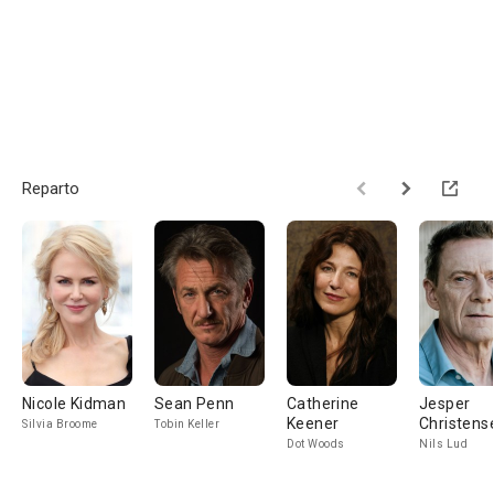
Reparto
Nicole Kidman
Sean Penn
Catherine
Jesper
Keener
Christens
Silvia Broome
Tobin Keller
Dot Woods
Nils Lud