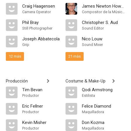
Craig Haagensen
James Newton Howard
Camera Operator
Compositor de la Música Original
Phil Bray
Christopher S. Aud
Still Photographer
Sound Editor
Joseph Abbatecola
Nico Louw
Grip
Sound Mixer
12 más
21 más
Producción
Costume & Make-Up
Tim Bevan
Qodi Armstrong
Productor
Estilista
Eric Fellner
Felice Diamond
Productor
Maquilladora
Kevin Misher
Don Kozma
Productor
Maquilladora