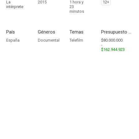
La
2015
1 hora y
12+
intérprete
23
minutos
País
Géneros
Temas
Presupuesto - Ingresos
España
Documental
Telefilm
$80.000.000
-
$162.944.923