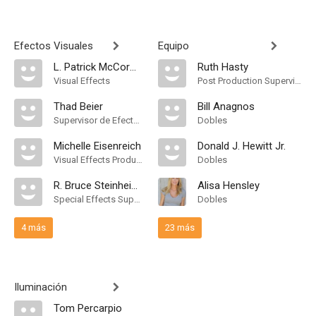
Efectos Visuales
Equipo
L. Patrick McCormack
Ruth Hasty
Visual Effects
Post Production Supervisor
Thad Beier
Bill Anagnos
Supervisor de Efectos Visuales
Dobles
Michelle Eisenreich
Donald J. Hewitt Jr.
Visual Effects Producer
Dobles
R. Bruce Steinheimer
Alisa Hensley
Special Effects Supervisor
Dobles
4 más
23 más
Iluminación
Tom Percarpio