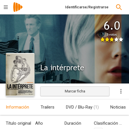
Identificarse/Registrarse
6.0
3 votos
La intérprete
Marcar ficha
Estrenada
Información
Trailers
DVD / Blu-Ray
(1)
Noticias
Título original
Año
Duración
Clasificación por edades