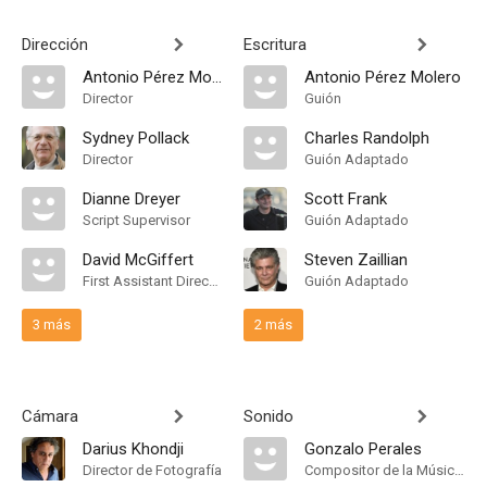
Dirección
Escritura
Antonio Pérez Molero
Antonio Pérez Molero
Director
Guión
Sydney Pollack
Charles Randolph
Director
Guión Adaptado
Dianne Dreyer
Scott Frank
Script Supervisor
Guión Adaptado
David McGiffert
Steven Zaillian
First Assistant Director
Guión Adaptado
3 más
2 más
Cámara
Sonido
Darius Khondji
Gonzalo Perales
Director de Fotografía
Compositor de la Música Original