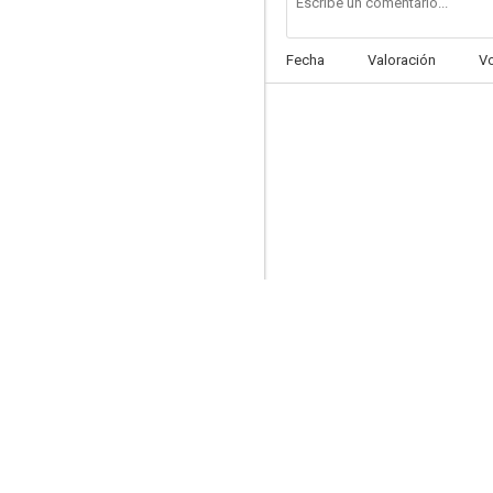
Fecha
Valoración
V
16 calles
6.5
27 vestidos
6.4