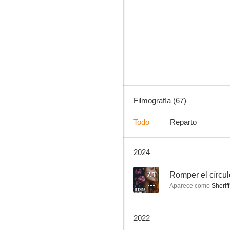
Familia de policías
8.3
Filmografía (67)
Todo
Reparto
2024
Yo y el mundo
8.0
7.1
Romper el círcul
Aparece como
Sheriff
2022