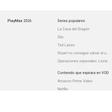
Asalto en West Point: el consejo de guerra a Johnson Whittaker
PlayMax
2026
Series populares
--
La Casa del Dragón
Silo
Ted Lasso
Stuart no consigue salvar el universo
Operaciones especiales: Lioness
Contenido que expirara en VOD
La sombra de la sospecha
Amazon Prime Video
--
Netflix
Filmin
Movistar+