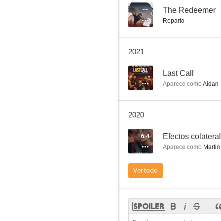
--
The Redeemer
Reparto
Across the Universe
2021
7.3
--
Last Call
Aparece como
Aidan
2020
6.4
Efectos colatera
Aparece como
Martin
Good Time
Ver todo
7.0