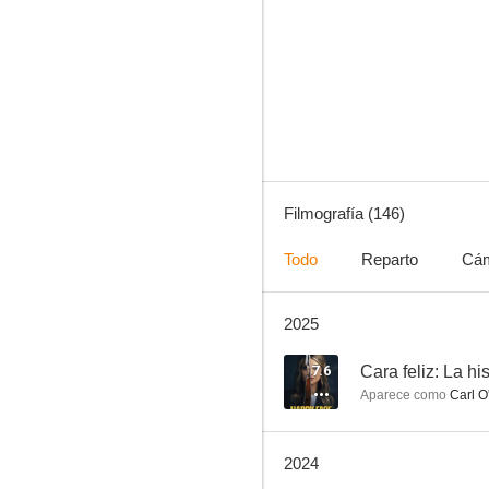
Fringe
8.3
Filmografía (146)
Todo
Reparto
Cá
2025
Superman y Lois
8.0
7.6
Aparece como
Carl O'
2024