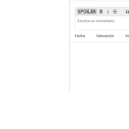
Un mar de enredos
Fecha
Valoración
V
6.5
Destino final 2
6.0