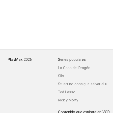
The Baker's Son
6.0
PlayMax
2026
Series populares
La Casa del Dragón
Silo
El último vaquero
Stuart no consigue salvar el universo
5.7
Ted Lasso
Rick y Morty
Contenido que expirara en VOD