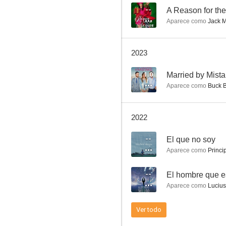
--
A Reason for th
Aparece como
Jack M
Gatos Infernales
2023
7.7
1.0
Married by Mist
Aparece como
Buck 
2022
--
El que no soy
Aparece como
Princip
Sanctuary
--
El hombre que e
6.8
Aparece como
Lucius
Ver todo