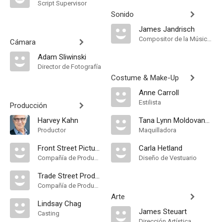
Script Supervisor
Sonido
James Jandrisch
Compositor de la Música Original
Cámara
Adam Sliwinski
Director de Fotografía
Costume & Make-Up
Anne Carroll
Estilista
Producción
Harvey Kahn
Tana Lynn Moldovanos
Productor
Maquilladora
Front Street Pictures
Carla Hetland
Compañía de Produccion
Diseño de Vestuario
Trade Street Productions
Compañía de Produccion
Arte
Lindsay Chag
James Steuart
Casting
Dirección Artística