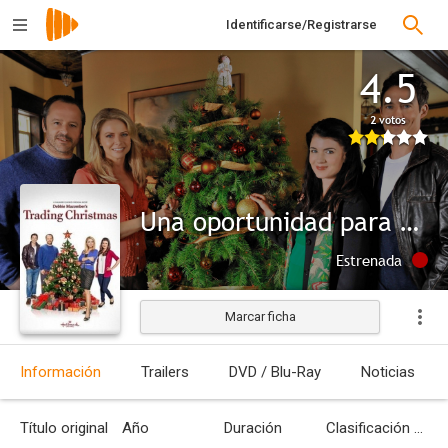
Identificarse/Registrarse
4.5
2 votos
Una oportunidad para el amor
Estrenada
Marcar ficha
Información
Trailers
DVD / Blu-Ray
Noticias
Título original
Año
Duración
Clasificación por edades