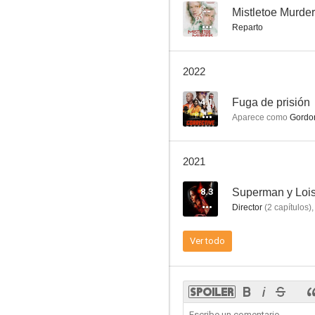
--
Mistletoe Murde
Reparto
The Following
2022
8.8
4.1
Fuga de prisión
Aparece como
Gordo
2021
8.3
Superman y Loi
Director
(
2
capítulos
)
,
Cómo comer gusanos fritos
Ver todo
8.0