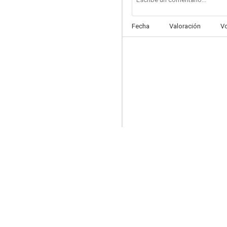
Fecha
Valoración
V
Crisis on Earth-X
7.9
The Flash & Supergirl: Dynamic Duet
7.5