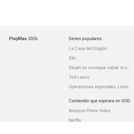
En el corazón del miedo
--
PlayMax
2026
Series populares
La Casa del Dragón
Silo
Stuart no consigue salvar el universo
Ted Lasso
Operaciones especiales: Lioness
Aurora boreal
--
Contenido que expirara en VOD
Amazon Prime Video
Netflix
Filmin