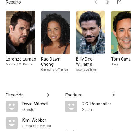
Reparto
Lorenzo Lamas
Rae Dawn
Billy Dee
Tom Cava
Chong
Williams
Mason / McKenna
Joey
Cassandra Turner
Agent Jeffries
Dirección
Escritura
David Mitchell
R.C. Rossenfier
Director
Guión
Kimi Webber
Script Supervisor