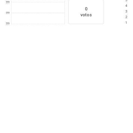
5
???
4
0
3
???
votos
2
1
???