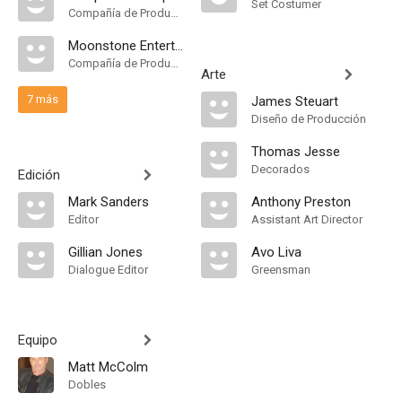
Set Costumer
Compañía de Produccion
Moonstone Entertainment
Compañía de Produccion
Arte
7 más
James Steuart
Diseño de Producción
Thomas Jesse
Decorados
Edición
Mark Sanders
Anthony Preston
Editor
Assistant Art Director
Gillian Jones
Avo Liva
Dialogue Editor
Greensman
Equipo
Matt McColm
Dobles