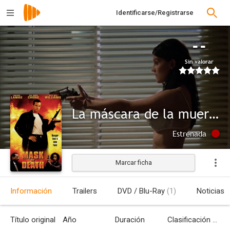
Identificarse/Registrarse
--
Sin valorar
La máscara de la muerte
Estrenada
Marcar ficha
Información
Trailers
DVD / Blu-Ray
(1)
Noticias
Título original
Año
Duración
Clasificación por edades