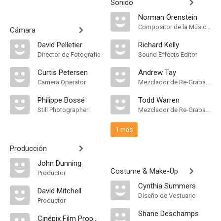
Sonido
Norman Orenstein
Compositor de la Música Original
Cámara
David Pelletier
Richard Kelly
Director de Fotografía
Sound Effects Editor
Curtis Petersen
Andrew Tay
Camera Operator
Mezclador de Re-Grabación de Sonido
Philippe Bossé
Todd Warren
Still Photographer
Mezclador de Re-Grabación de Sonido
1 más
Producción
John Dunning
Costume & Make-Up
Productor
Cynthia Summers
David Mitchell
Diseño de Vestuario
Productor
Shane Deschamps
Cinépix Film Properties