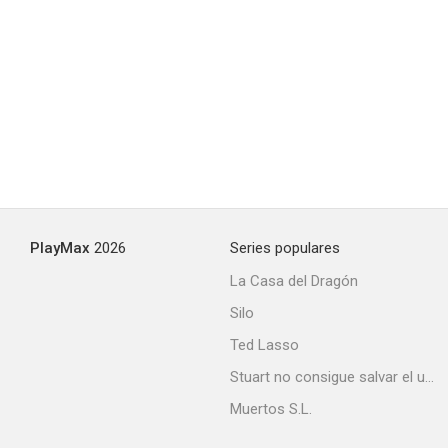
Prozac Nation
7.4
PlayMax
2026
Series populares
La Casa del Dragón
Silo
Llamando a las puertas del cielo
Ted Lasso
7.3
Stuart no consigue salvar el universo
Muertos S.L.