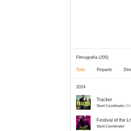
Smallville
8.0
Filmografía (205)
Todo
Reparto
Dir
2024
El último samurái
7.7
8.4
Tracker
Stunt Coordinator
(
55
--
Festival of the 
Stunt Coordinator