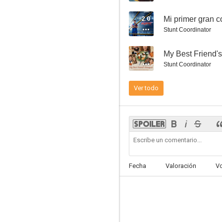
2.0
Mi primer gran 
Stunt Coordinator
--
My Best Friend'
Amanecer de los muertos
Stunt Coordinator
7.1
Ver todo
Fecha
Valoración
V
Underworld: El despertar
7.1