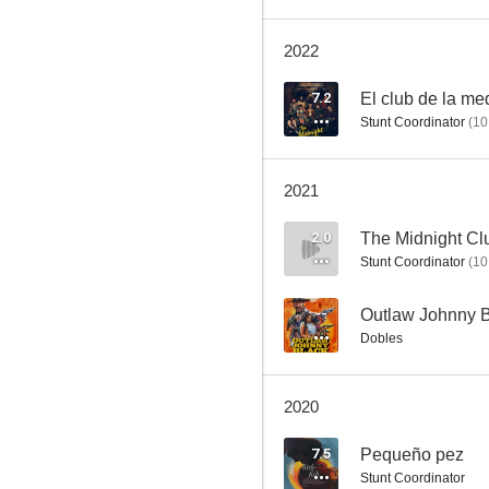
2022
Dos rubias de pelo en pecho
7.2
El club de la m
Stunt Coordinator
(
10
7.4
2021
2.0
The Midnight Cl
Stunt Coordinator
(
10
--
Outlaw Johnny 
Dobles
Deadpool 2
7.2
2020
7.5
Pequeño pez
Stunt Coordinator