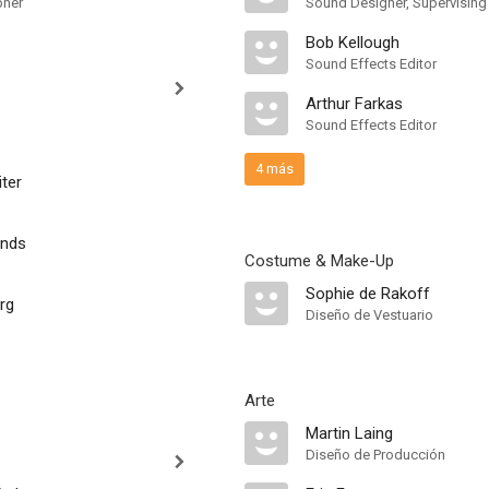
pher
Sound Designer, Supervising
Bob Kellough
Sound Effects Editor
Arthur Farkas
Sound Effects Editor
4 más
ter
onds
Costume & Make-Up
Sophie de Rakoff
rg
Diseño de Vestuario
Arte
Martin Laing
Diseño de Producción