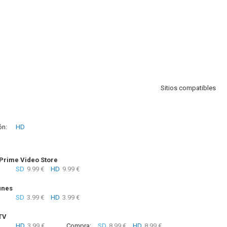
Sitios compatibles
ón:
HD
rime Video Store
SD
9.99 €
HD
9.99 €
unes
SD
3.99 €
HD
3.99 €
TV
HD
3.99 €
Compra:
SD
8.99 €
HD
8.99 €