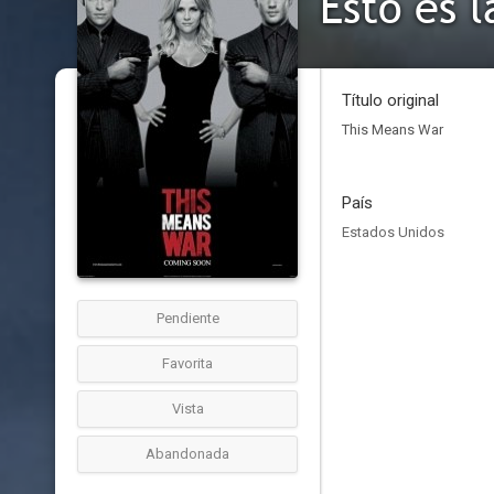
Esto es l
Título original
This Means War
País
Estados Unidos
Pendiente
Favorita
Vista
Abandonada