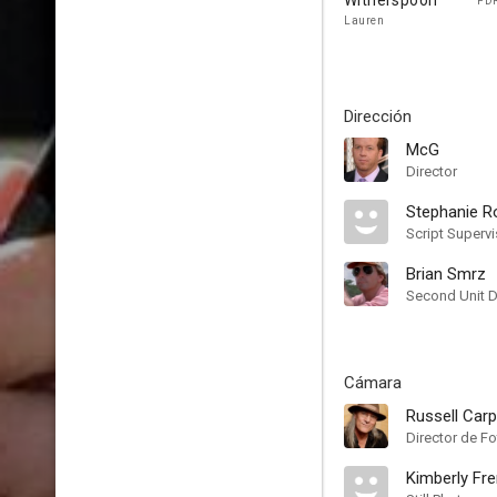
Witherspoon
FDR
Lauren
Dirección
McG
Director
Stephanie R
Script Supervi
Brian Smrz
Second Unit D
Cámara
Russell Carp
Director de Fo
Kimberly Fr