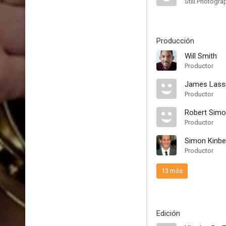
Still Photogra
Producción
Will Smith
Productor
James Lassi
Productor
Robert Sim
Productor
Simon Kinbe
Productor
13 más
Edición