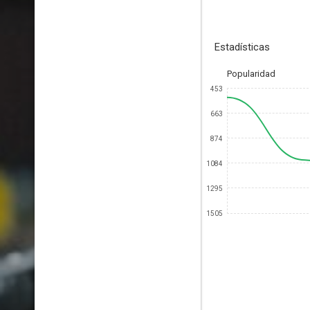
Estadísticas
Popularidad
453
663
874
1084
1295
1505