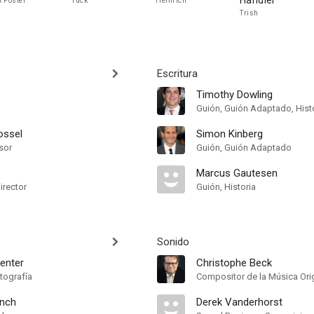
Handler
 Foster
Tuck
Heinrich
Trish
Escritura
Timothy Dowling
Guión, Guión Adaptado, Hist
ossel
Simon Kinberg
sor
Guión, Guión Adaptado
Marcus Gautesen
irector
Guión, Historia
Sonido
enter
Christophe Beck
tografía
Compositor de la Música Orig
ench
Derek Vanderhorst