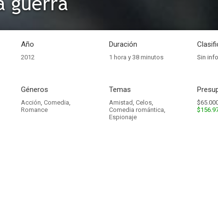
a guerra
Año
Duración
Clasif
2012
1 hora y 38 minutos
Sin inf
Géneros
Temas
Presup
Acción
,
Comedia
,
Amistad
,
Celos
,
$65.000
Romance
Comedia romántica
,
$156.9
Espionaje