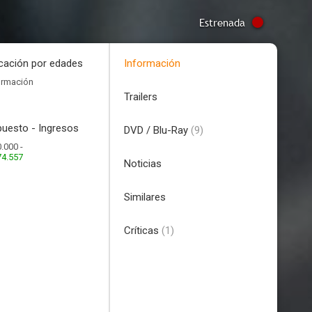
Estrenada
icación por edades
Información
ormación
Trailers
uesto - Ingresos
DVD / Blu-Ray
(9)
.000 -
74.557
Noticias
Similares
Críticas
(1)