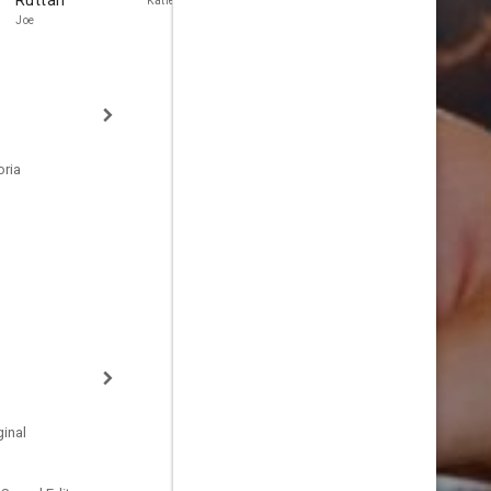
Ruttan
Harris
Katie
Collins
Joe
Nana Foster
oria
inal