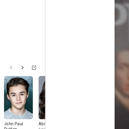
John Paul
Abigail Spencer
Angela Bassett
Rosemary