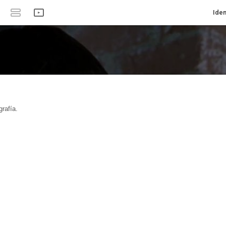
Iden
rafía.