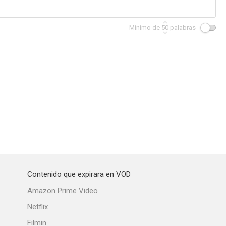
Mínimo de
50
palabras
rviviente
The Pact
La décadence
--
--
--
Contenido que expirara en VOD
eader
Bound by Lies
Heidi Fleiss: un negocio de lujo
Amazon Prime Video
--
--
--
Netflix
Filmin