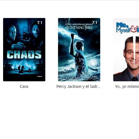
7.1
7.1
Caos
Percy Jackson y el ladrón del rayo
Yo, yo mismo
5.9
5.7