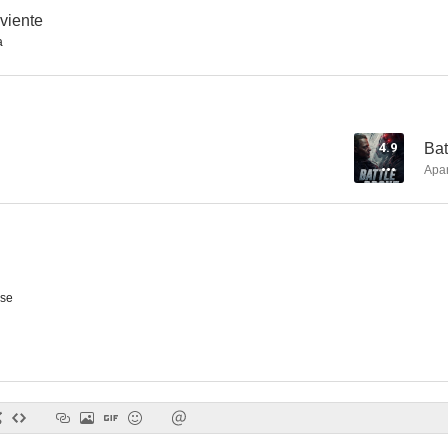
iviente
a
Día y noche
El elegido
Mandíbu
5.3
5.1
4.9
Bat
Apa
se
Sexo a la carta (Sex & Death 101)
Los olvidados
4.3
4.3