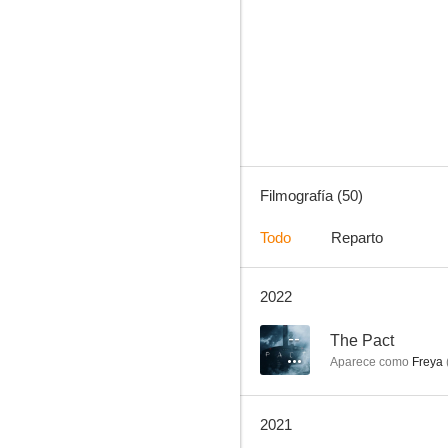
40 días y 40 noches
7.4
Filmografía (50)
Todo
Reparto
2022
La zona muerta
6.0
--
The Pact
Aparece como
Freya
2021