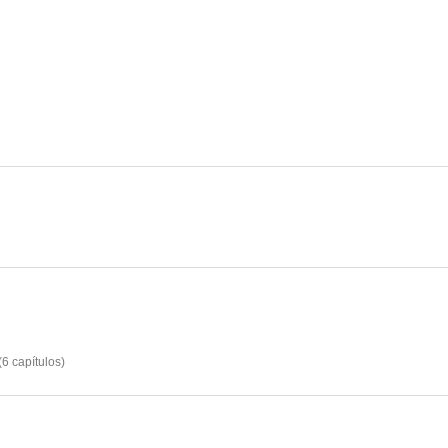
Dead or Alive
Elektra
Siete d
6.9
6.9
Cosas de tíos
Fallen
6.0
6.0
(
6
capítulos
)