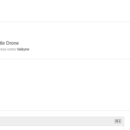
las
Comportamiento perturbado
Millennium
5.0
4.9
4.8
tle Drone
rece como
Valkyrie
BloodRayne 3: The Third Reich
Battle Drone
BloodRayne 2: Deliverance
3.7
--
--