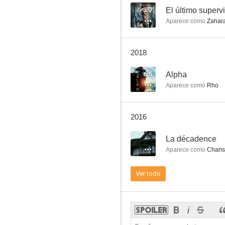
3.7
El último superv
Aparece como
Zahar
Bloodsuckers
2018
5.6
6.5
Alpha
Aparece como
Rho
2016
--
La décadence
Aparece como
Charis
Halloween: Resurrection
Ver todo
4.4