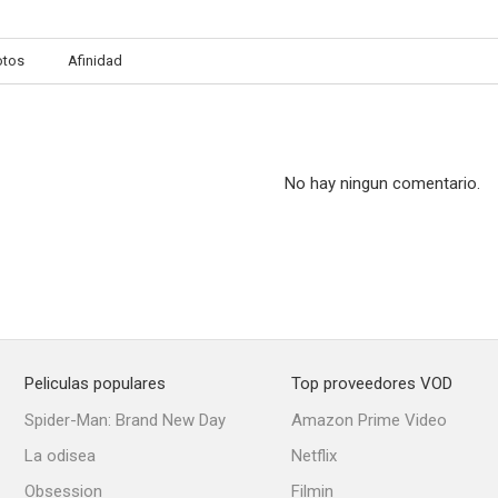
otos
Afinidad
En el nombre del rey 2
Alone in the Dark II: El regreso de las sombras
El último supe
--
--
No hay ningun comentario.
Peliculas populares
Top proveedores VOD
En tierra de dragones
Al otro lado de las vías
Dead & D
Spider-Man: Brand New Day
Amazon Prime Video
--
--
La odisea
Netflix
Obsession
Filmin