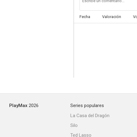
Fecha
Valoración
V
Vikingdom
--
PlayMax
2026
Series populares
Contra la tormenta
La Casa del Dragón
--
Silo
Ted Lasso