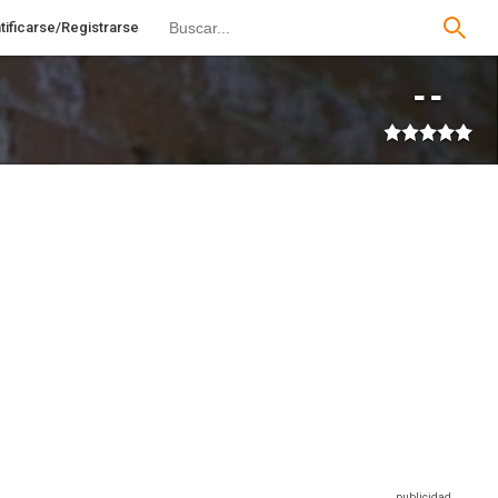
tificarse/Registrarse
--