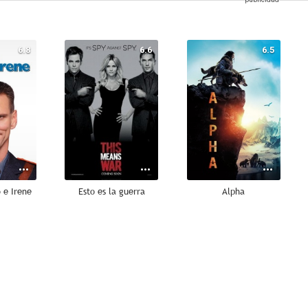
6.8
6.6
6.5
 e Irene
Esto es la guerra
Alpha
8.3
7.5
7.4