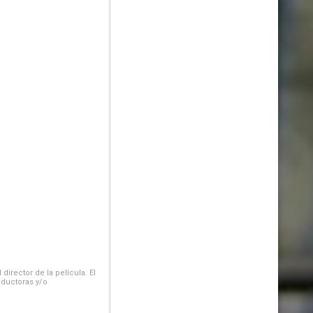
irector de la película. El
oductoras y/o