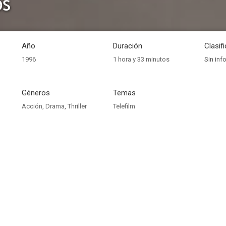
os
Año
Duración
Clasif
1996
1 hora y 33 minutos
Sin inf
Géneros
Temas
Acción
,
Drama
,
Thriller
Telefilm