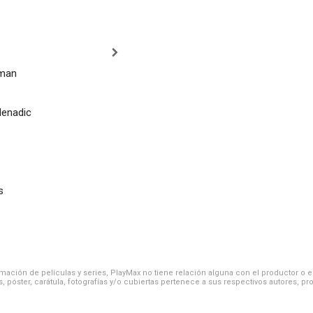
man
Nenadic
s
ación de películas y series, PlayMax no tiene relación alguna con el productor o el d
, póster, carátula, fotografías y/o cubiertas pertenece a sus respectivos autores, pr