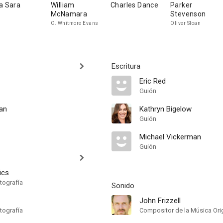
a Sara
William
Charles Dance
Parker
McNamara
Stevenson
C. Whitmore Evans
Oliver Sloan
Escritura
Eric Red
Guión
ian
Kathryn Bigelow
Guión
Michael Vickerman
Guión
ics
tografía
Sonido
John Frizzell
tografía
Compositor de la Música Orig