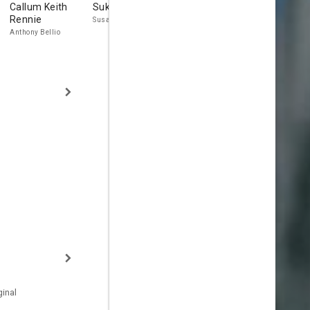
Callum Keith
Suki Kaiser
Stefanie von
Natassia
Rennie
Pfetten
Malthe
Susan Bellio
Anthony Bellio
inal