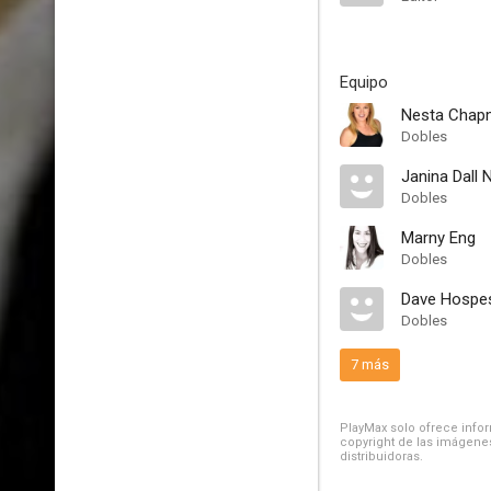
Equipo
Nesta Chap
Dobles
Janina Dall 
Dobles
Marny Eng
Dobles
Dave Hospe
Dobles
7 más
PlayMax solo ofrece inform
copyright de las imágenes
distribuidoras.