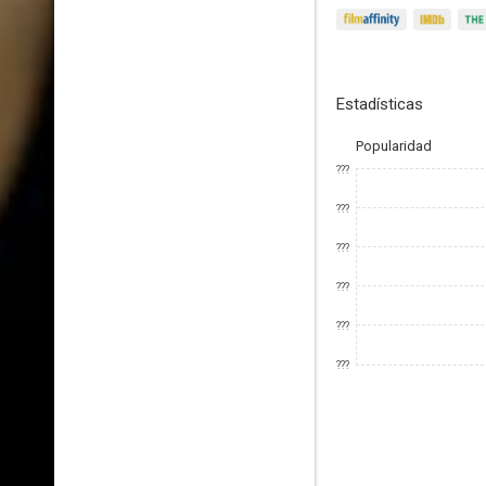
Estadísticas
Popularidad
???
???
???
???
???
???