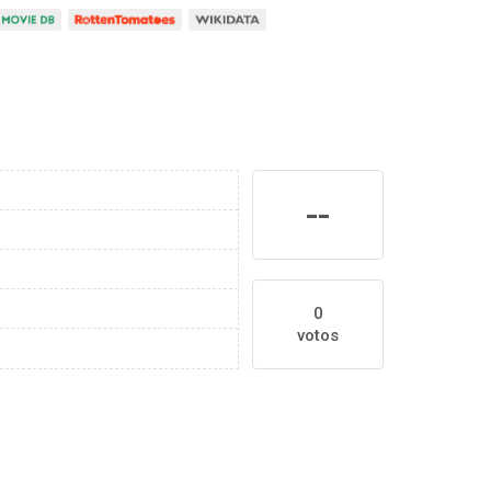
--
0
votos