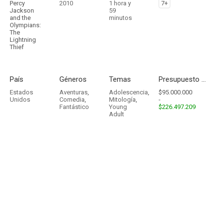
Percy
2010
1 hora y
7+
Jackson
59
and the
minutos
Olympians:
The
Lightning
Thief
País
Géneros
Temas
Presupuesto - Ingresos
Estados
Aventuras
,
Adolescencia
,
$95.000.000
Unidos
Comedia
,
Mitología
,
-
Fantástico
Young
$226.497.209
Adult