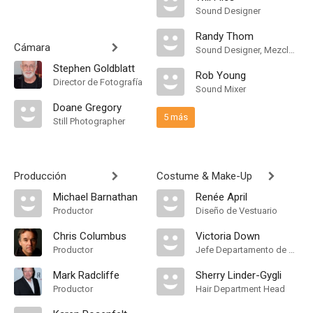
Sound Designer
Randy Thom
Cámara
Sound Designer, Mezclador de Re-Grabación de Sonido
Stephen Goldblatt
Rob Young
Director de Fotografía
Sound Mixer
Doane Gregory
5 más
Still Photographer
Producción
Costume & Make-Up
Michael Barnathan
Renée April
Productor
Diseño de Vestuario
Chris Columbus
Victoria Down
Productor
Jefe Departamento de Maquillaje
Mark Radcliffe
Sherry Linder-Gygli
Productor
Hair Department Head