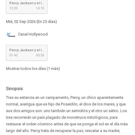
Percy Jackson y el ladrón del rayo
12:20
14:10
Mié, 02 Sep 2026 (En 25 días)
Canal Hollywood
Percy Jackson y el ladrón del rayo
01:45
03:55
Mostrar todos los días (1 más)
Sinopsis
Tras su estancia en un campamento, Percy, un chico aparentemente
normal, averigua que es hijo de Poseidón, el dios de los mares, y que
sus dos amigos son: uno también un semidiós y el otro un sátiro. Los
tres recorrerán un país plagado de monstruos mitológicos, para
restaurar el orden cósmico antes de que se ponga el sol en el día más
largo del año. Percy trata de recuperar la paz, rescatar a su madre,