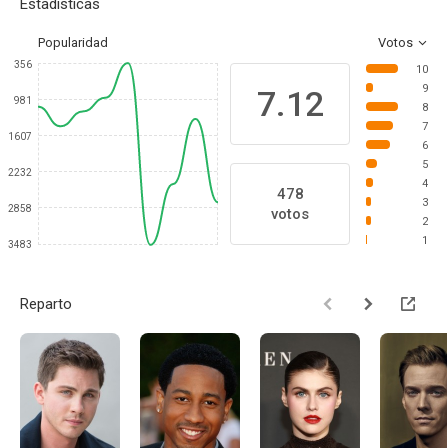
Estadísticas
Popularidad
Votos
356
10
9
7.12
981
8
7
1607
6
5
2232
4
478
3
2858
votos
2
1
3483
Reparto