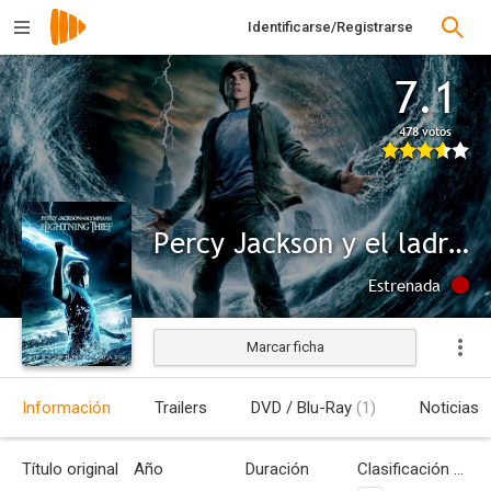
Identificarse/Registrarse
7.1
478 votos
Percy Jackson y el ladrón del rayo
Estrenada
Marcar ficha
Información
Trailers
DVD / Blu-Ray
(1)
Noticias
Título original
Año
Duración
Clasificación por edades