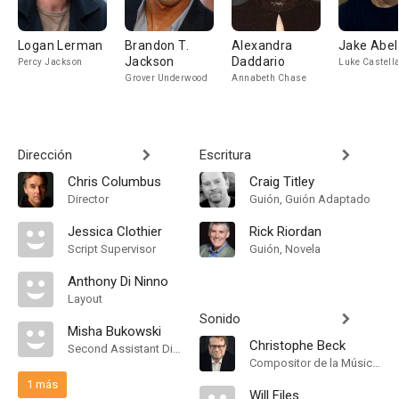
Logan Lerman
Brandon T.
Alexandra
Jake Abel
Jackson
Daddario
Percy Jackson
Luke Castell
Grover Underwood
Annabeth Chase
Dirección
Escritura
Chris Columbus
Craig Titley
Director
Guión, Guión Adaptado
Jessica Clothier
Rick Riordan
Script Supervisor
Guión, Novela
Anthony Di Ninno
Layout
Sonido
Misha Bukowski
Christophe Beck
Second Assistant Director
Compositor de la Música Original
1 más
Will Files