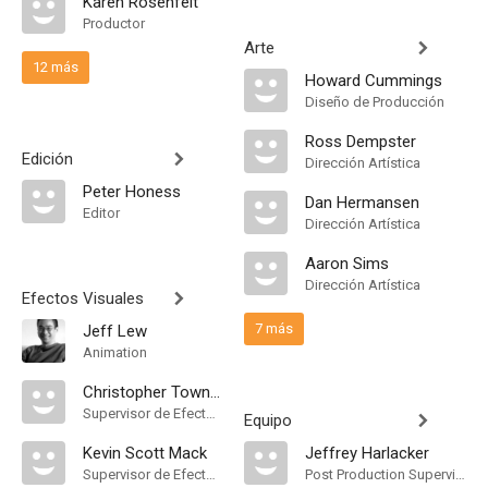
Karen Rosenfelt
Productor
Arte
12 más
Howard Cummings
Diseño de Producción
Ross Dempster
Edición
Dirección Artística
Peter Honess
Dan Hermansen
Editor
Dirección Artística
Aaron Sims
Dirección Artística
Efectos Visuales
7 más
Jeff Lew
Animation
Christopher Townsend
Supervisor de Efectos Visuales
Equipo
Kevin Scott Mack
Jeffrey Harlacker
Supervisor de Efectos Visuales
Post Production Supervisor