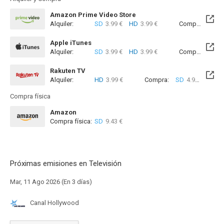
Amazon Prime Video Store
Alquiler:
SD
3.99 €
HD
3.99 €
Compra:
SD
4
Apple iTunes
Alquiler:
SD
3.99 €
HD
3.99 €
Compra:
SD
4
Rakuten TV
Alquiler:
HD
3.99 €
Compra:
SD
4.99 €
HD
4
Compra física
Amazon
Compra física:
SD
9.43 €
Próximas emisiones en Televisión
Mar, 11 Ago 2026 (En 3 días)
Canal Hollywood