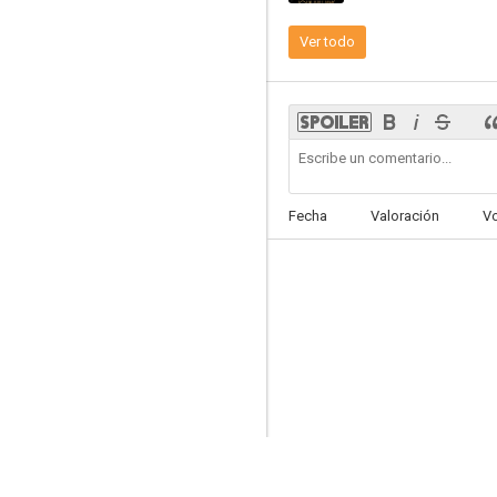
Ver todo
Percy Jackson y el ladrón del rayo
7.0
Fecha
Valoración
V
Solo en casa 2: Perdido en Nueva York
6.9