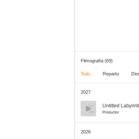
Criadas y señoras
8.2
Filmografía (69)
Todo
Reparto
Dir
2027
Rent
7.6
--
Untitled Labyrin
Productor
2026