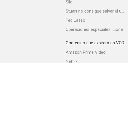
Silo
Stuart no consigue salvar el universo
Ted Lasso
Heartbreak Hotel
Operaciones especiales: Lioness
Contenido que expirara en VOD
Amazon Prime Video
Netflix
Filmin
Movistar+
Movistar+ Fibra