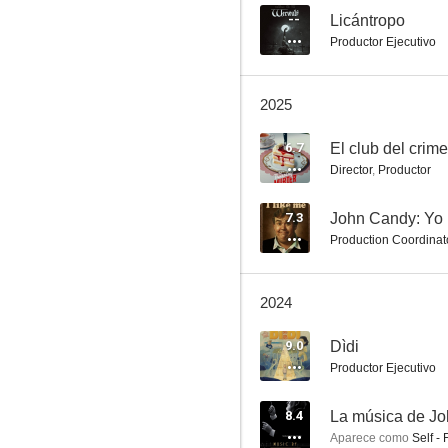
--
Licántropo
Productor Ejecutivo
El secreto de la pirámide
2025
7.2
6.7
El club del crim
Director
,
Productor
7.3
John Candy: Yo
Production Coordinat
2024
Tallulah
9.0
Dìdi
7.1
Productor Ejecutivo
8.4
La música de Jo
Aparece como
Self -