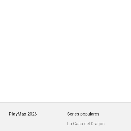
Gremlins: Recall
--
Pequeños accidentes
--
PlayMax
2026
Series populares
La Casa del Dragón