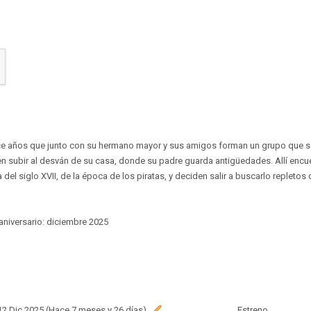
ece años que junto con su hermano mayor y sus amigos forman un grupo que se
n subir al desván de su casa, donde su padre guarda antigüedades. Allí encu
del siglo XVII, de la época de los piratas, y deciden salir a buscarlo repletos 
aniversario: diciembre 2025
 12 Dic 2025 (Hace 7 meses y 26 días)
Estreno