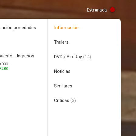
Estrenada
icación por edades
Información
Trailers
uesto - Ingresos
DVD / Blu-Ray
(14)
.000 -
9.283
Noticias
Similares
Críticas
(3)