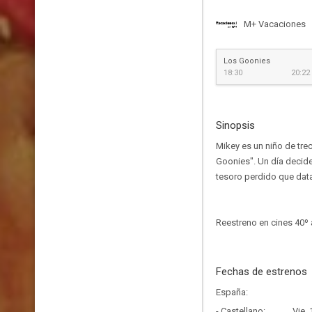
M+ Vacaciones
Los Goonies
18:30
20:22
Sinopsis
Mikey es un niño de tr
Goonies". Un día decide
tesoro perdido que data 
Reestreno en cines 40º 
Fechas de estrenos
España:
- Castellano:
Vie,