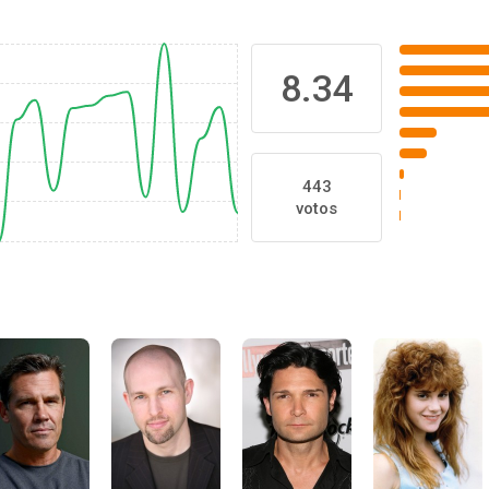
8.34
443
votos