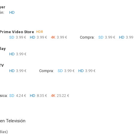
yer
ón:
HD
rime Video Store
HDR
SD
3.99 €
HD
3.99 €
4K
3.99 €
Compra:
SD
3.99 €
HD
3.99
lay
HD
3.99 €
TV
HD
3.99 €
Compra:
SD
3.99 €
HD
3.99 €
sica:
SD
4.24 €
HD
8.35 €
4K
25.22 €
en Televisión
días)