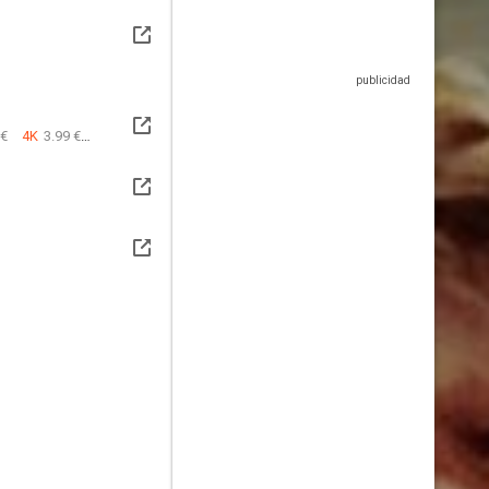
 €
4K
3.99 €