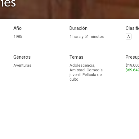
ies
Año
Duración
Clasif
1985
1 hora y 51 minutos
A
Géneros
Temas
Presup
Aventuras
Adolescencia
,
$19.000
Amistad
,
Comedia
$69.64
juvenil
,
Película de
culto