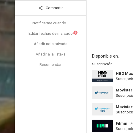
Compartir
Notificarme cuando...
N
Editar fechas de marcado
Añadir nota privada
Añadir a la lista/s
Disponible en...
Suscripción
Recomendar
HBO Max
Suscripci
Movistar
Suscripci
Movistar
Suscripci
Filmin
Di
Suscripci