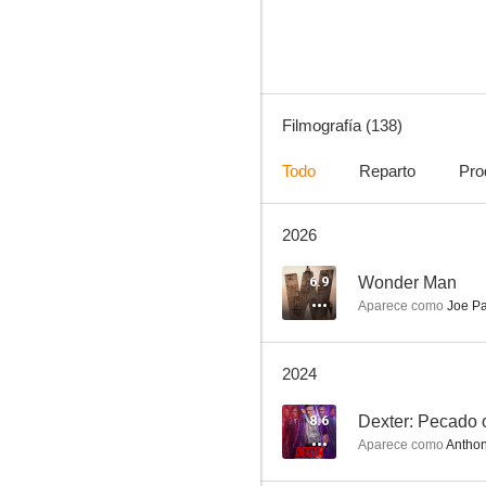
8.4
Filmografía (138)
Todo
Reparto
Pro
2026
MacGyver
8.3
6.9
Wonder Man
Aparece como
Joe Pa
2024
8.6
Dexter: Pecado o
Aparece como
Anthon