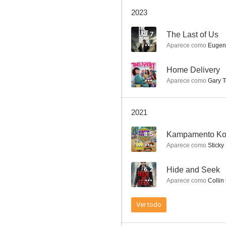
Los Goonies
2023
7.7
8.7
The Last of Us
Aparece como
Eugen
--
Home Delivery
Aparece como
Gary T
2021
Bad Boys: Ride or Die
8.5
7.3
Aparece como
Sticky 
6.2
Hide and Seek
Aparece como
Collin
Ver todo