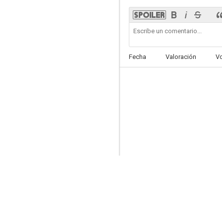
Dos policías rebeldes II
7.1
Fecha
Valoración
V
Percy Jackson y el ladrón del rayo
6.5