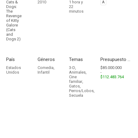
Cats &
2010
1 hora y
A
Dogs:
22
The
minutos
Revenge
of Kitty
Galore
(Cats
and
Dogs 2)
País
Géneros
Temas
Presupuesto - Ingresos
Estados
Comedia
,
3-D
,
$85.000.000
Unidos
Infantil
Animales
,
-
Cine
$112.483.764
familiar
,
Gatos
,
Perros/Lobos
,
Secuela