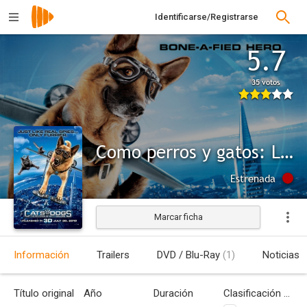
Identificarse/Registrarse
5.7
35 votos
Como perros y gatos: La revancha de Kitty Galore
Estrenada
Marcar ficha
Información
Trailers
DVD / Blu-Ray
(1)
Noticias
Título original
Año
Duración
Clasificación por edades