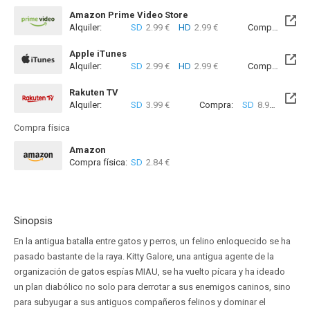
Amazon Prime Video Store
Alquiler:
SD
2.99 €
HD
2.99 €
Compra:
SD
7
Apple iTunes
Alquiler:
SD
2.99 €
HD
2.99 €
Compra:
SD
8
Rakuten TV
Alquiler:
SD
3.99 €
Compra:
SD
8.99 €
Compra física
Amazon
Compra física:
SD
2.84 €
Sinopsis
En la antigua batalla entre gatos y perros, un felino enloquecido se ha
pasado bastante de la raya. Kitty Galore, una antigua agente de la
organización de gatos espías MIAU, se ha vuelto pícara y ha ideado
un plan diabólico no solo para derrotar a sus enemigos caninos, sino
para subyugar a sus antiguos compañeros felinos y dominar el