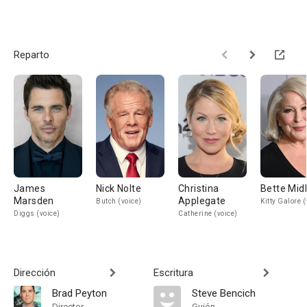
Reparto
James
Nick Nolte
Christina
Bette Mid
Marsden
Applegate
Butch (voice)
Kitty Galore (
Diggs (voice)
Catherine (voice)
Dirección
Escritura
Brad Peyton
Steve Bencich
Director
Guión