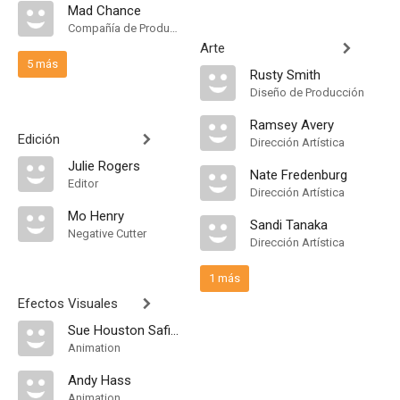
Mad Chance
Compañía de Produccion
Arte
5 más
Rusty Smith
Diseño de Producción
Ramsey Avery
Edición
Dirección Artística
Julie Rogers
Nate Fredenburg
Editor
Dirección Artística
Mo Henry
Sandi Tanaka
Negative Cutter
Dirección Artística
1 más
Efectos Visuales
Sue Houston Safianoff
Animation
Andy Hass
Animation