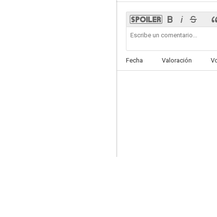
La Mansión Wolfberg: La leyenda del hombre lobo
Fecha
Valoración
V
5.5
Recién casadas
3.3