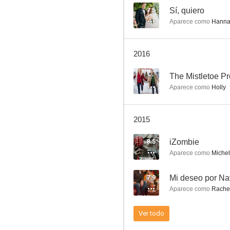
7.5
Sí, quiero
Aparece como
Hann
Percy Jackson y el ladrón del rayo
2016
7.5
--
The Mistletoe P
Aparece como
Holly
2015
8.5
iZombie
Aparece como
Michel
Sí, quiero
7.9
Mi deseo por Na
6.6
Aparece como
Rache
Ver todo