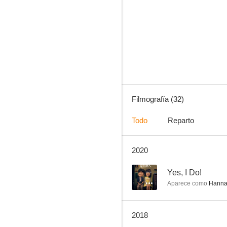
Érase una vez
7.8
Filmografía (32)
Todo
Reparto
2020
Tucker & Dale contra el mal
7.1
--
Yes, I Do!
Aparece como
Hann
2018