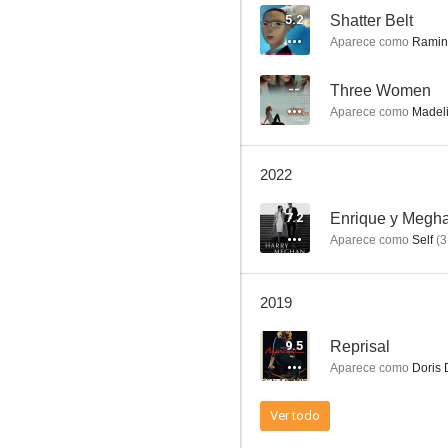
5.2
Shatter Belt
Aparece como
Ramin
Mad Men
--
Three Women
Aparece como
Madel
8.0
2022
7.2
Enrique y Megh
Aparece como
Self
(
3
2019
Sin cita previa
9.5
Reprisal
7.2
Aparece como
Doris D
Ver todo