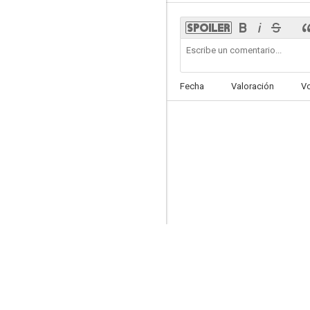
Ahí os quedáis
Fecha
Valoración
V
6.1
Oz, un mundo de fantasía
9.5