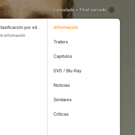
Cancelada • Final cerrado
Clasificación por edades
Información
in información
Trailers
Capítulos
DVD / Blu-Ray
Noticias
Similares
Críticas