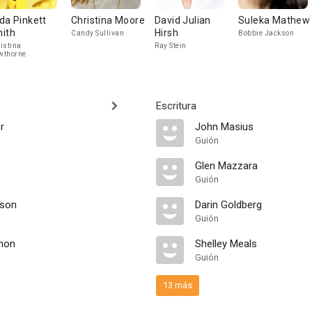
da Pinkett
Christina Moore
David Julian
Suleka Mathew
ith
Hirsh
Candy Sullivan
Bobbie Jackson
istina
Ray Stein
wthorne
Escritura
r
John Masius
Guión
Glen Mazzara
Guión
son
Darin Goldberg
Guión
mon
Shelley Meals
Guión
13 más