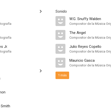
Sonido
W.G. Snuffy Walden
tografía
Compositor de la Música Orig
The Angel
tografía
Compositor de la Música Orig
s Jr.
Julio Reyes Copello
tografía
Compositor de la Música Orig
Mauricio Gasca
Compositor de la Música Orig
1 más
s
mon
 Smith