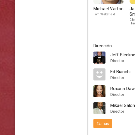
Michael Vartan
Ja
Sm
Tom Wakefield
Chr
Ha
Dirección
Jeff Bleckne
Director
Ed Bianchi
Director
Roxann Daw
Director
Mikael Salo
Director
12 más