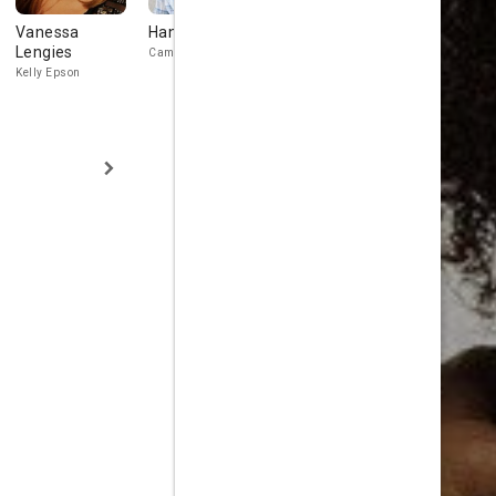
Vanessa
Hannah Hodson
Marc Anthony
Adam Ray
Lengies
Camille Hawthorne
Kelly Epson