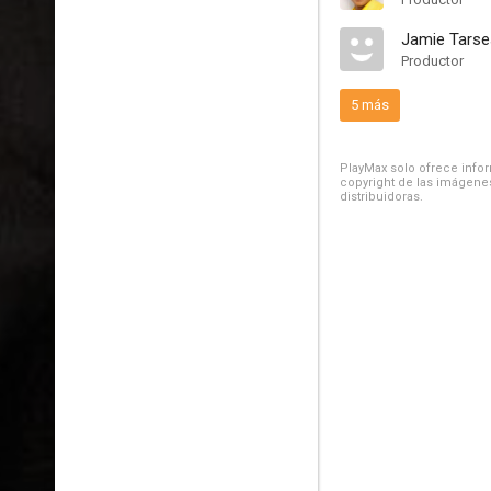
Jamie Tarse
Productor
5 más
PlayMax solo ofrece inform
copyright de las imágenes
distribuidoras.