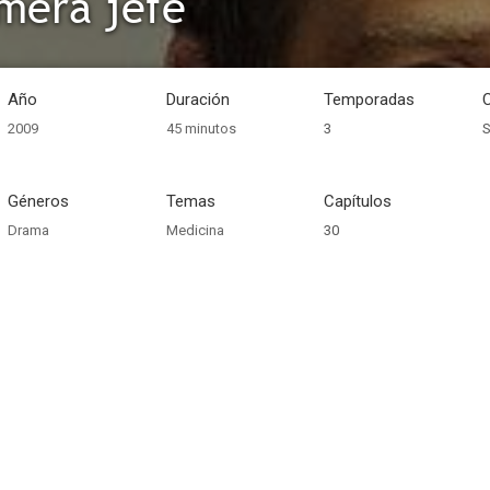
mera jefe
Año
Duración
Temporadas
2009
45 minutos
3
S
Géneros
Temas
Capítulos
Drama
Medicina
30