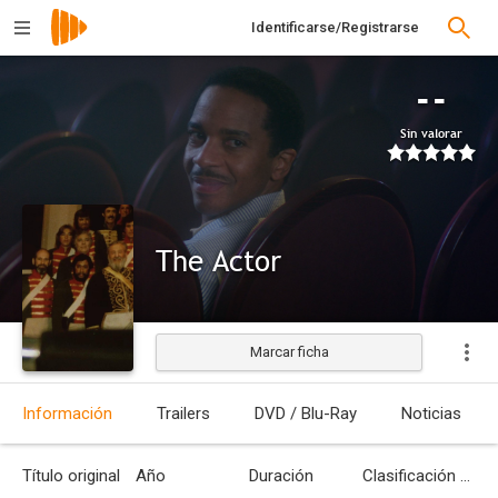
Identificarse/Registrarse
--
Sin valorar
The Actor
Marcar ficha
Estrenada
Información
Trailers
DVD / Blu-Ray
Noticias
Título original
Año
Duración
Clasificación por edades