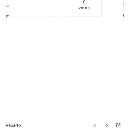
0
3
???
votos
2
1
???
Reparto