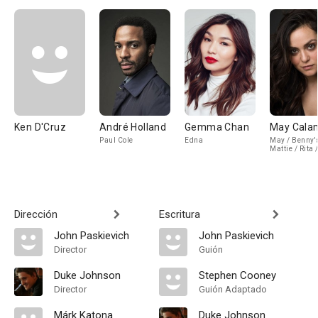
Ken D'Cruz
André Holland
Gemma Chan
May Cala
Paul Cole
Edna
May / Benny's
Mattie / Rita 
/ Lady
Dirección
Escritura
John Paskievich
John Paskievich
Director
Guión
Duke Johnson
Stephen Cooney
Director
Guión Adaptado
Márk Katona
Duke Johnson