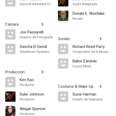
Second Assistant Director
Guión Adaptado
Donald E. Westlake
Novela
Cámara
Joe Passarelli
Director de Fotografía
Sonido
Sascha El Gendi
Richard Reed Parry
Steadicam Operator
Compositor de la Música Original
Bálint Zándoki
Sound Mixer
Producción
Ken Kao
Productor
Costume & Make-Up
Duke Johnson
Suzie Harman
Productor
Diseño de Vestuario
Abigail Spencer
Productor