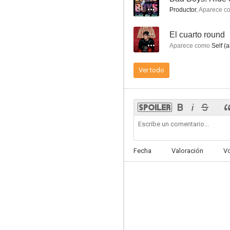
7.4
Productor
,
Aparece c
--
El cuarto round
Aparece como
Self (ar
Ver todo
La leyenda de Bagger Vance
7.3
Fecha
Valoración
V