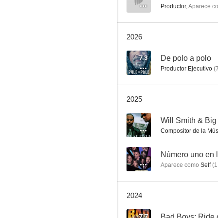
Productor
,
Aparece c
2026
7.3
De polo a polo
Productor Ejecutivo
(
Bad Boys: Ride or Die
2025
7.6
--
Compositor de la Mús
--
Número uno en l
Aparece como
Self
(
1
2024
Hacia la libertad
7.7
Bad Boys: Ride 