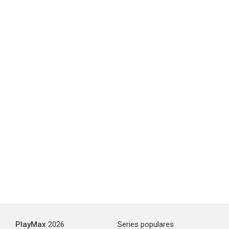
6.0
Bajo la piel
5.5
PlayMax
2026
Series populares