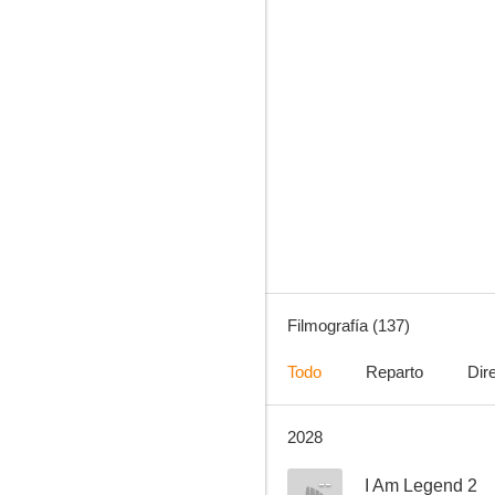
En busca de la felicidad
7.8
Filmografía (137)
Todo
Reparto
Dir
2028
El método Williams
7.7
--
I Am Legend 2