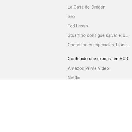
Los reyes de Baltimore
La Casa del Dragón
--
Silo
Ted Lasso
Stuart no consigue salvar el universo
Operaciones especiales: Lioness
Contenido que expirara en VOD
Amazon Prime Video
I Am Legend 2
Netflix
--
Filmin
Movistar+
Movistar+ Fibra