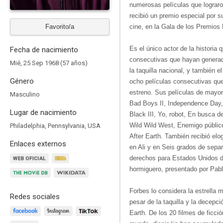
numerosas películas que lograro
recibió un premio especial por s
Favorito/a
cine, en la Gala de los Premios 
Es el único actor de la historia
Fecha de nacimiento
consecutivas que hayan generad
Mié, 25 Sep 1968 (57 años)
la taquilla nacional, y también e
Género
ocho películas consecutivas qu
estreno. Sus películas de mayor
Masculino
Bad Boys II, Independence Day, 
Lugar de nacimiento
Black III, Yo, robot, En busca d
Wild Wild West, Enemigo público
Philadelphia, Pennsylvania, USA
After Earth. También recibió elo
Enlaces externos
en Ali y en Seis grados de separ
derechos para Estados Unidos de
hormiguero, presentado por Pab
Forbes lo considera la estrella 
Redes sociales
pesar de la taquilla y la decepci
Earth. De los 20 filmes de ficci