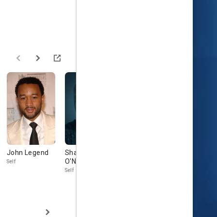
John Legend
Shaquille
Alicia Keys
Ariana Gra
O'Neal
Self
Self
Self
Self