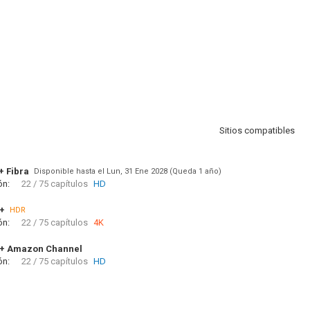
Sitios compatibles
+ Fibra
Disponible hasta el Lun, 31 Ene 2028 (Queda 1 año)
ón:
22 / 75 capítulos
HD
+
HDR
ón:
22 / 75 capítulos
4K
V+ Amazon Channel
ón:
22 / 75 capítulos
HD