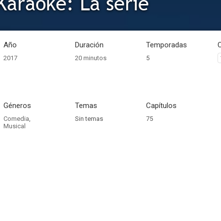
Karaoke: La serie
Año
Duración
Temporadas
2017
20 minutos
5
Géneros
Temas
Capítulos
Comedia
,
Sin temas
75
Musical