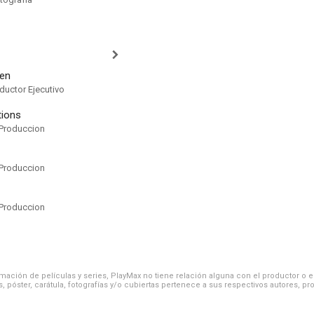
en
ductor Ejecutivo
tions
Produccion
Produccion
Produccion
ación de películas y series, PlayMax no tiene relación alguna con el productor o el d
, póster, carátula, fotografías y/o cubiertas pertenece a sus respectivos autores, pr