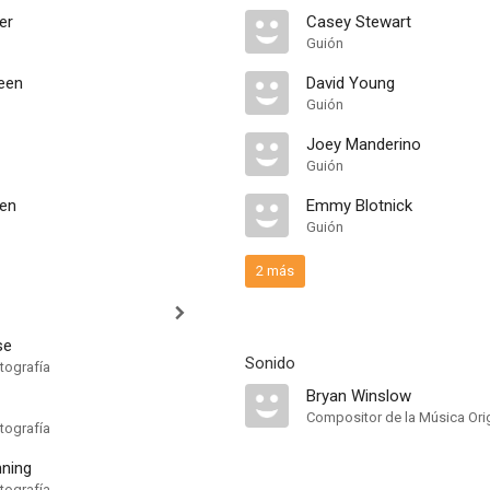
er
Casey Stewart
Guión
een
David Young
Guión
Joey Manderino
Guión
en
Emmy Blotnick
Guión
2 más
se
Sonido
tografía
Bryan Winslow
Compositor de la Música Orig
tografía
ning
tografía