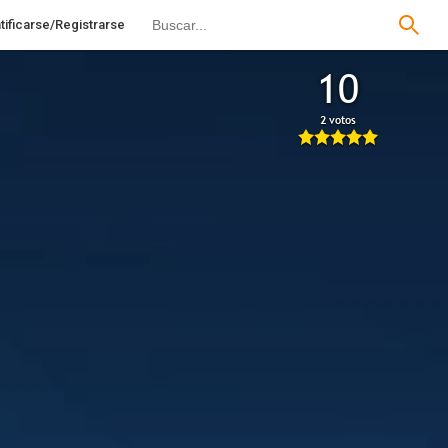
tificarse/Registrarse
10
2 votos