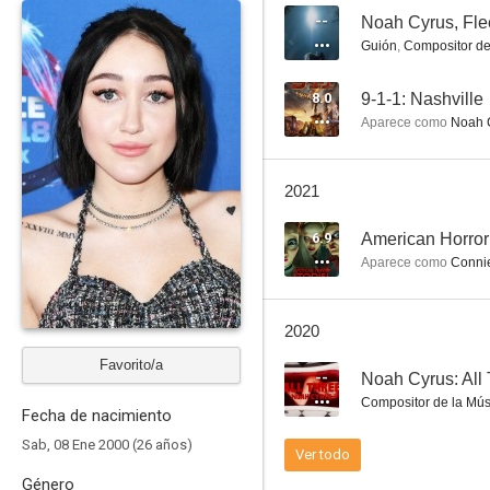
--
Noah Cyrus, Flee
Guión
,
Compositor de
La voz Estados Unidos
8.0
9-1-1: Nashville
Aparece como
Noah 
2021
6.9
American Horror
Aparece como
Conni
2020
Favorito/a
--
Noah Cyrus: All
Compositor de la Mús
Fecha de nacimiento
Sab, 08 Ene 2000 (26 años)
Ver todo
Género