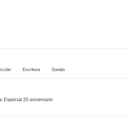
Hannah Montana: Especial 20 aniversario
Miley: The Movement
--
--
ección
Escritura
Sonido
JP Saxe, Julia Michaels & Friends: If the World Was Ending
Benny Blanco & Juice WRLD: Graduation
--
--
 Especial 20 aniversario