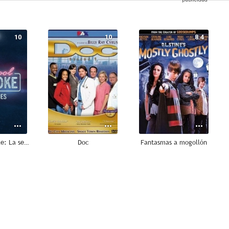
10
10
8.4
Carpool Karaoke: La serie
Doc
Fantasmas a mogollón
5.0
--
--