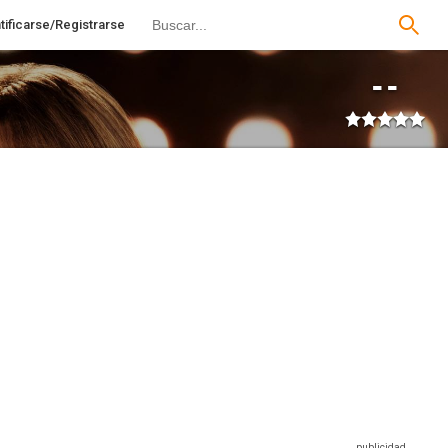
tificarse/Registrarse
--