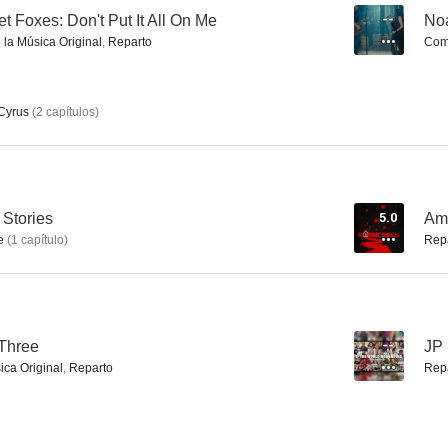
t Foxes: Don't Put It All On Me
--
Noa
 la Música Original
,
Reparto
Comp
Miley Cyrus: Can't Be Tamed
Miley Cyrus: Live at the O2
Cyrus
(
2
capítulos
)
 Stories
5.0
Ame
e
(
1
capítulo
)
Rep
 Three
--
JP 
ica Original
,
Reparto
Rep