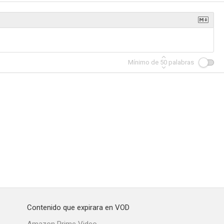
Mínimo de
50
palabras
Contenido que expirara en VOD