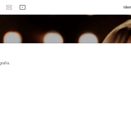
Iden
rafía.