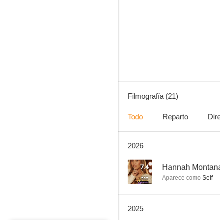
9-1-1: Nashville
--
Filmografía (21)
Todo
Reparto
Dir
2026
Noah Cyrus: All Three
--
7.4
Hannah Montana:
Aparece como
Self
2025