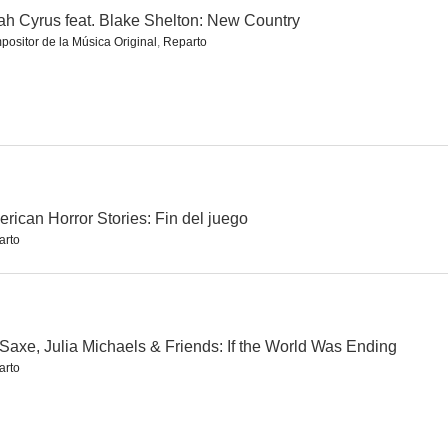
h Cyrus feat. Blake Shelton: New Country
ositor de la Música Original
,
Reparto
rican Horror Stories: Fin del juego
arto
Saxe, Julia Michaels & Friends: If the World Was Ending
arto