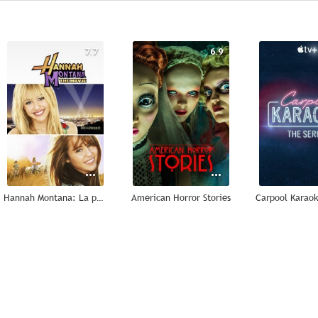
7.7
6.9
Hannah Montana: La película
American Horror Stories
7.4
7.0