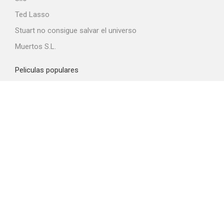
Ted Lasso
Stuart no consigue salvar el universo
Muertos S.L.
Peliculas populares
Spider-Man: Brand New Day
La odisea
Obsession
La boca del diablo
La última casa
Top proveedores VOD
Amazon Prime Video
Netflix
Filmin