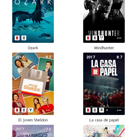
Ozark
Mindhunter
2017
8.2
2017
8.7
El joven Sheldon
La casa de papel
2017
7.6
2017
8.2