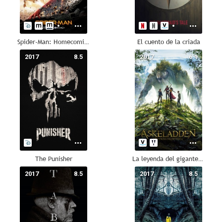
Spider-Man: Homecoming
El cuento de la criada
2017
8.5
2017
6.1
The Punisher
La leyenda del gigante de la montaña
2017
8.5
2017
8.5