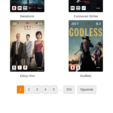
Geostorm
Cormoran Strike
2017
8.5
2017
8.3
Estoy vivo
Godless
...
1
2
3
4
5
253
Siguiente