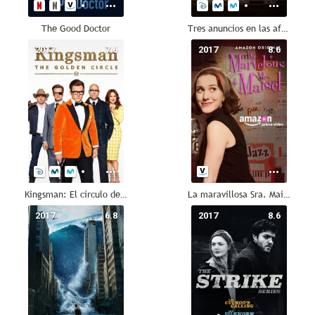
The Good Doctor
Tres anuncios en las afueras
2017
7.6
2017
8.6
Kingsman: El círculo de oro
La maravillosa Sra. Maisel
2017
6.8
2017
8.6