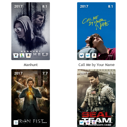
2017
8.1
2017
8.1
Manhunt
Call Me by Your Name
2017
7.7
2017
8.1