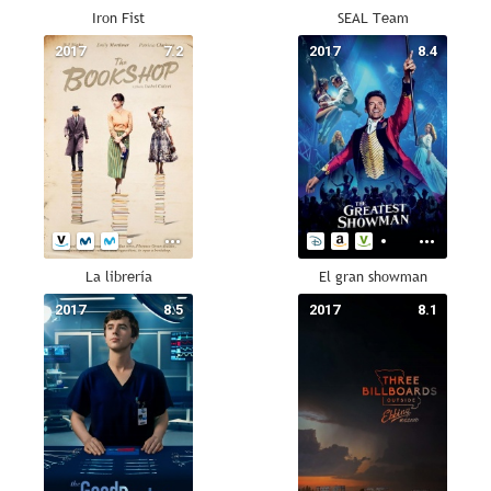
Iron Fist
SEAL Team
2017
7.2
2017
8.4
La librería
El gran showman
2017
8.5
2017
8.1