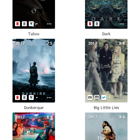
Taboo
Dark
2017
7.5
2017
8.8
Dunkerque
Big Little Lies
2017
8.9
2017
8.8