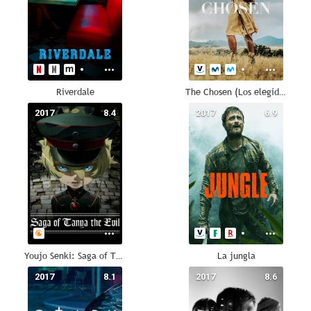
Riverdale
The Chosen (Los elegidos)
2017
8.4
2017
6.9
Youjo Senki: Saga of Tanya the Evil
La jungla
2017
8.1
2017
8.6