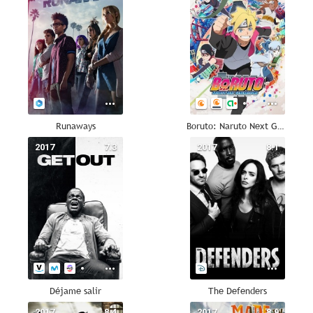
Runaways
Boruto: Naruto Next Generations
2017
7.3
2017
8.1
Déjame salir
The Defenders
2017
8.4
2017
8.9