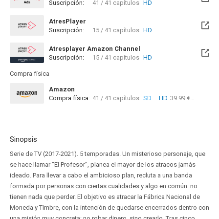
Suscripción:
41 / 41 capítulos
HD
AtresPlayer
Suscripción:
15 / 41 capítulos
HD
Atresplayer Amazon Channel
Suscripción:
15 / 41 capítulos
HD
Compra física
Amazon
Compra física:
41 / 41 capítulos
SD
HD
39.99 €
Sinopsis
Serie de TV (2017-2021). 5 temporadas. Un misterioso personaje, que
se hace llamar "El Profesor", planea el mayor de los atracos jamás
ideado. Para llevar a cabo el ambicioso plan, recluta a una banda
formada por personas con ciertas cualidades y algo en común: no
tienen nada que perder. El objetivo es atracar la Fábrica Nacional de
Moneda y Timbre, con la intención de quedarse encerrados dentro con
una misión muy concreta: no robar dinero, sino crearlo. Tras cinco