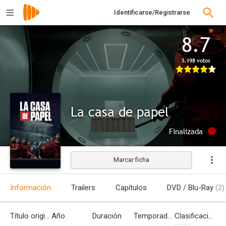
Identificarse/Registrarse
8.7
3.198 votos
La casa de papel
Finalizada
Marcar ficha
Información
Trailers
Capítulos
DVD / Blu-Ray
(2)
Título original
Año
Duración
Temporadas
Clasificación por edades