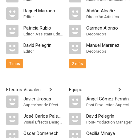
Raquel Marraco
Abdón Alcañiz
Editor
Dirección Artística
Patricia Rubio
Carmen Alonso
Editor, Assistant Editor
Decorados
David Pelegrín
Manuel Martínez
Editor
Decorados
7 más
2 más
Efectos Visuales
Equipo
Javier Urosas
Ángel Gómez Fernández
Supervisor de Efectos Visuales
Post Production Supervisor
José Carlos Palsalobre
David Pelegrín
Visual Effects Designer
Post-Production Manager
Óscar Domenech
Cecilia Minaya