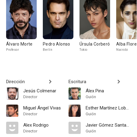
Álvaro Morte
Pedro Alonso
Úrsula Corberó
Alba Flore
Profesor
Berlín
Tokio
Nairobi
Dirección
Escritura
Jesús Colmenar
Álex Pina
Director
Guión
Miguel Ángel Vivas
Esther Martínez Lobato
Director
Guión
Alex Rodrigo
Javier Gómez Santander
Director
Guión