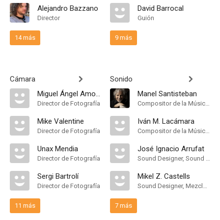
Alejandro Bazzano
David Barrocal
Director
Guión
14 más
9 más
Cámara
Sonido
Miguel Ángel Amoedo
Manel Santisteban
Director de Fotografía
Compositor de la Música Original
Mike Valentine
Iván M. Lacámara
Director de Fotografía
Compositor de la Música Original
Unax Mendia
José Ignacio Arrufat
Director de Fotografía
Sound Designer, Sound Mixer, Mezclador de Re-Grabación de Sonido, Sound Supervisor
Sergi Bartrolí
Mikel Z. Castells
Director de Fotografía
Sound Designer, Mezclador de Re-Grabación de Sonido, Sound Supervisor
11 más
7 más