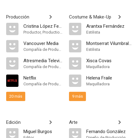
Producción
Costume & Make-Up
Cristina López Ferraz
Arantxa Fernández
Productor, Production Manager
Estilista
Vancouver Media
Montserrat Vilumbrales
Compañía de Produccion
Estilista
Atresmedia Televisión
Xisca Covas
Compañía de Produccion
Maquilladora
Netflix
Helena Fraile
Compañía de Produccion
Maquilladora
20 más
9 más
Edición
Arte
Miguel Burgos
Fernando González
Editor
Diseño de Producción, Dirección Artística