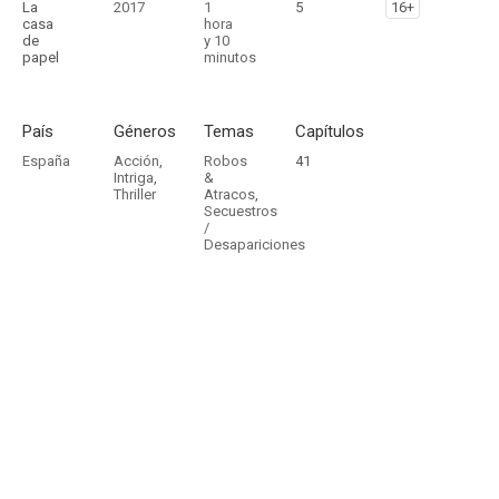
La
2017
1
5
16+
casa
hora
de
y 10
papel
minutos
País
Géneros
Temas
Capítulos
España
Acción
,
Robos
41
Intriga
,
&
Thriller
Atracos
,
Secuestros
/
Desapariciones