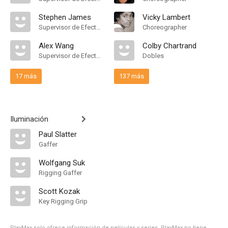
Stephen James
Vicky Lambert
Supervisor de Efectos Visuales
Choreographer
Alex Wang
Colby Chartrand
Supervisor de Efectos Visuales
Dobles
17 más
137 más
Iluminación
Paul Slatter
Gaffer
Wolfgang Suk
Rigging Gaffer
Scott Kozak
Key Rigging Grip
PlayMax solo ofrece información de películas y series, PlayMax no tiene