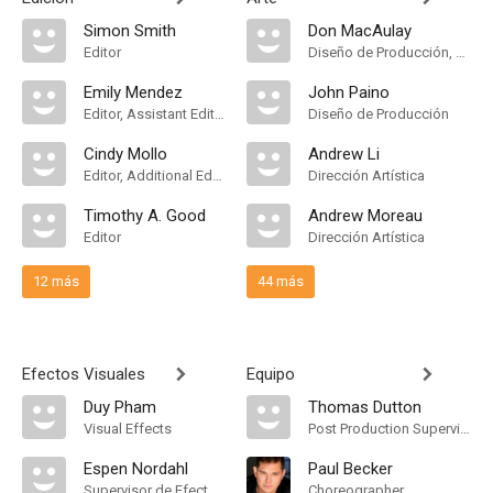
Simon Smith
Don MacAulay
Editor
Diseño de Producción, Supervising Art Director
Emily Mendez
John Paino
Editor, Assistant Editor
Diseño de Producción
Cindy Mollo
Andrew Li
Editor, Additional Editing
Dirección Artística
Timothy A. Good
Andrew Moreau
Editor
Dirección Artística
12 más
44 más
Efectos Visuales
Equipo
Duy Pham
Thomas Dutton
Visual Effects
Post Production Supervisor
Espen Nordahl
Paul Becker
Supervisor de Efectos Visuales
Choreographer