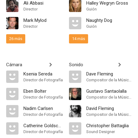
Ali Abbasi
Halley Wegryn Gross
Director
Guión
Mark Mylod
Naughty Dog
Director
Guión
26 más
14 más
Cámara
Sonido
Ksenia Sereda
Dave Fleming
Director de Fotografía
Compositor de la Música Original
Eben Bolter
Gustavo Santaolalla
Director de Fotografía
Compositor de la Música Original
Nadim Carlsen
David Fleming
Director de Fotografía
Compositor de la Música Original
Catherine Goldschmidt
Christopher Battaglia
Director de Fotografía
Sound Designer