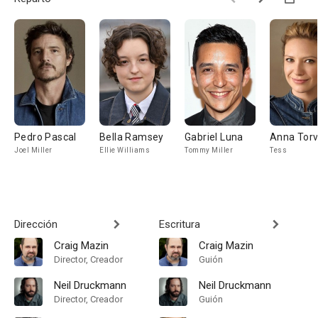
Pedro Pascal
Bella Ramsey
Gabriel Luna
Anna Tor
Joel Miller
Ellie Williams
Tommy Miller
Tess
Dirección
Escritura
Craig Mazin
Craig Mazin
Director, Creador
Guión
Neil Druckmann
Neil Druckmann
Director, Creador
Guión