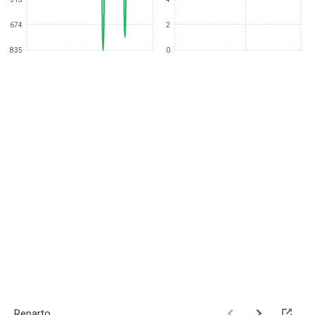
674
2
835
0
Reparto