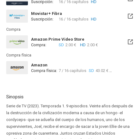
Suscripción:
16 / 16 capítulos
HD
Movistar+ Fibra
Suscripción:
16 / 16 capítulos
HD
Disponible hasta el Sab, 15 Ene 2028 (Queda 1 año)
Compra
Amazon Prime Video Store
Compra:
SD
2.00 €
HD
2.00 €
Compra física
Amazon
Compra física:
7 / 16 capítulos
SD
43.02 €
7 / 16 cap
Sinopsis
Serie de TV (2023). Temporada 1. 9 episodios. Veinte años después de
la destrucción de la civilización moderna a causa de un hongo -el
cordyceps- que se adueña del cuerpo de los humanos, uno de los
supervivientes, Joel, recibe el encargo de sacar a la joven Ellie de una
opresiva zona de cuarentena. Juntos cruzan Estados Unidos