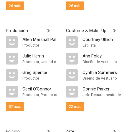
26 más
26 más
Producción
Costume & Make-Up
Allen Marshall Palmer
Courtney Ullrich
Productor
Estilista
Julie Herrin
Ann Foley
Productor, Unidad de Producción
Diseño de Vestuario
Greg Spence
Cynthia Summers
Productor
Diseño de Vestuario
Cecil O'Connor
Connie Parker
Productor, Productor Ejecutivo, Unidad de Producción
Jefe Departamento de Maquillaje
57 más
22 más
Edición
Arte