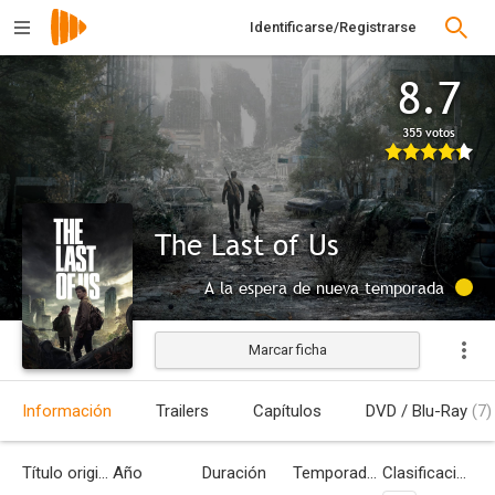
Identificarse/Registrarse
8.7
355 votos
The Last of Us
A la espera de nueva temporada
Marcar ficha
Información
Trailers
Capítulos
DVD / Blu-Ray
(7)
Título original
Año
Duración
Temporadas
Clasificación por edades